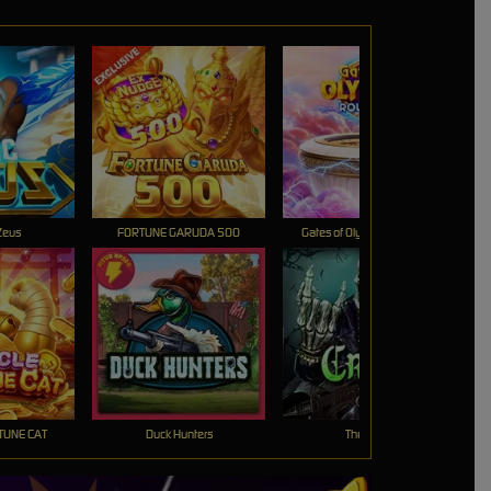
Zeus
FORTUNE GARUDA 500
Gates of Olympus Roulette
TUNE CAT
Duck Hunters
The Crypt