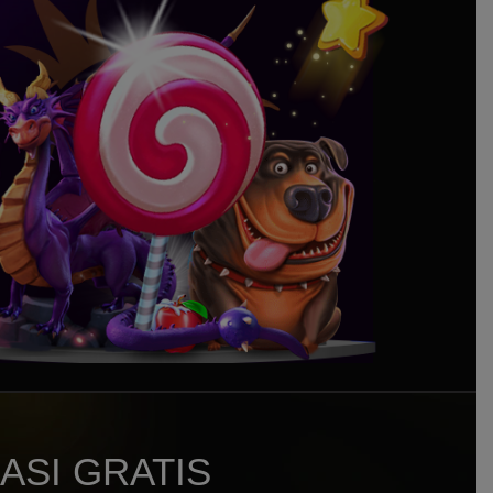
ASI GRATIS