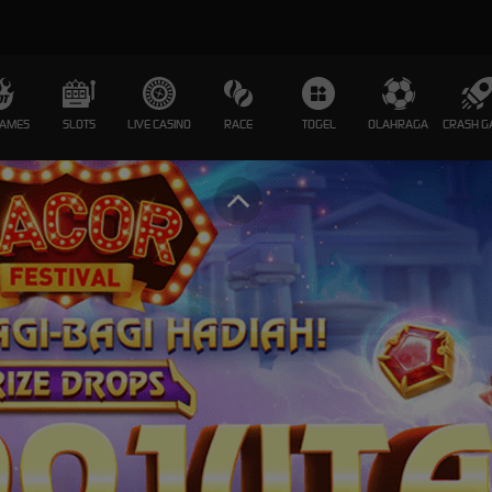
GAMES
SLOTS
LIVE CASINO
RACE
TOGEL
OLAHRAGA
CRASH 