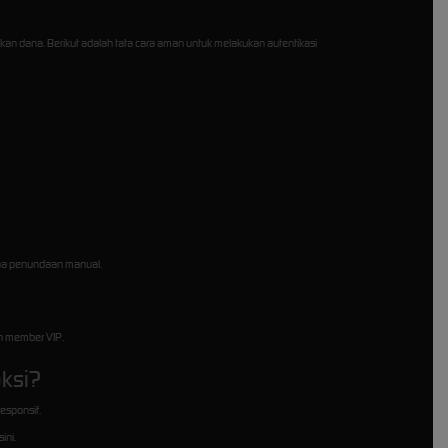
an dana. Berikut adalah tata cara aman untuk melakukan autentikasi
npa penundaan manual.
uh member VIP.
ksi?
esponsif.
sini.