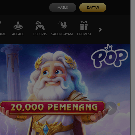
MASUK
DAFTAR
GAME
ARCADE
E-SPORTS
SABUNG AYAM
PROMOSI