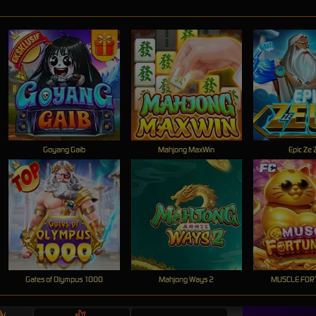
Goyang Gaib
Mahjong MaxWin
Epic Ze 
Gates of Olympus 1000
Mahjong Ways 2
MUSCLE FOR