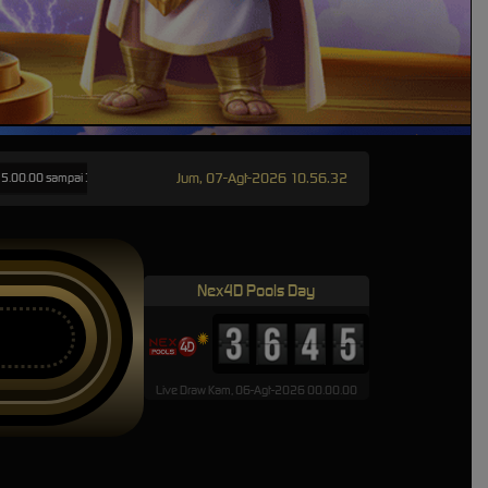
Jum, 07-Agt-2026 10.56.32
sampai 30-Sep-2026 15.00.00. Selama waktu ini, PP Virtual Sports permainan tidak akan tersed
Nex4D Pools Day
Live Draw Kam, 06-Agt-2026 00.00.00