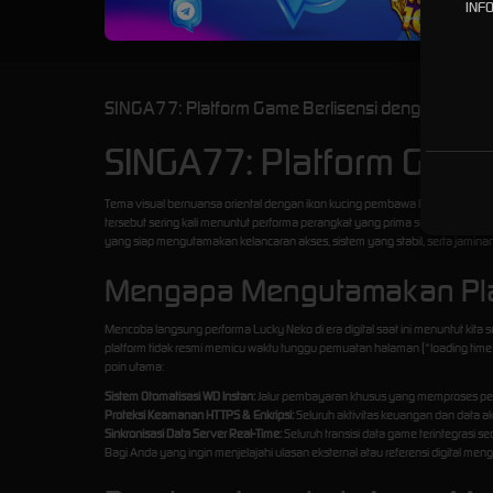
INF
SINGA77: Platform Game Berlisensi dengan Kecepa
SINGA77: Platform Game 
Tema visual bernuansa oriental dengan ikon kucing pembawa keberuntungan, a
tersebut sering kali menuntut performa perangkat yang prima serta stabilitas
yang siap mengutamakan kelancaran akses, sistem yang stabil, serta jaminan
Mengapa Mengutamakan Platf
Mencoba langsung performa Lucky Neko di era digital saat ini menuntut kita
platform tidak resmi memicu waktu tunggu pemuatan halaman (*loading time*)
poin utama:
Sistem Otomatisasi WD Instan:
Jalur pembayaran khusus yang memproses penca
Proteksi Keamanan HTTPS & Enkripsi:
Seluruh aktivitas keuangan dan data ak
Sinkronisasi Data Server Real-Time:
Seluruh transisi data game terintegrasi se
Bagi Anda yang ingin menjelajahi ulasan eksternal atau referensi digital men