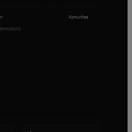
n
Komunitas
974126573