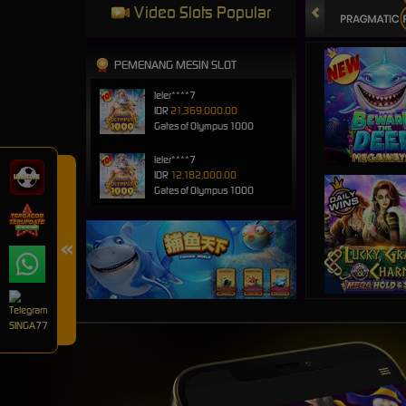
Video Slots Popular
PEMENANG MESIN SLOT
leler****7
IDR
21,369,000.00
Gates of Olympus 1000
leler****7
IDR
12,182,000.00
Gates of Olympus 1000
b****6
IDR
6,067,600.00
Gates of Olympus Super
Scatter
leler****7
IDR
4,147,000.00
Gates of Olympus 1000
leler****7
IDR
3,724,000.00
Gates of Olympus 1000