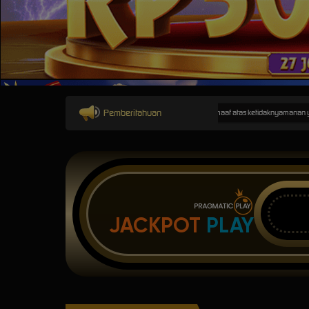
Pemberitahuan
 ini, CQ9 permainan tidak akan tersedia. Kami memohon maaf atas ketidaknyamanan yang mungki
JACKPOT
PLAY