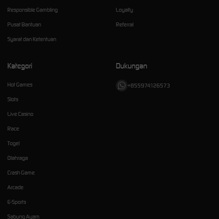
Responsible Gambling
Loyalty
Pusat Bantuan
Referral
Syarat dan Ketentuan
Kategori
Dukungan
Hot Games
+855974126573
Slots
Live Casino
Race
Togel
Olahraga
Crash Game
Arcade
E-Sports
Sabung Ayam