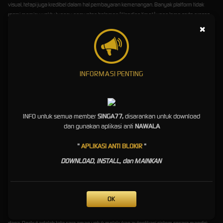
visual, tetapi juga kredibel dalam hal pembayaran kemenangan. Banyak platform tidak
resmi memicu waktu tunggu pemuatan halaman (*loading time*) yang lama serta proses
penarikan dana yang rumit. Melalui komitmen sebagai agen berlisensi internasional, kami
×
memastikan fondasi layanan yang aman melalui tiga poin utama:
Sistem Otomatisasi WD Instan:
Jalur pembayaran khusus yang memproses pencairan saldo
atau *payout* Anda dalam hitungan menit tanpa limit harian.
Proteksi Keamanan HTTPS & Enkripsi:
Seluruh aktivitas keuangan dan data akun dipantau
INFORMASI PENTING
ketat untuk menjamin kerahasiaan informasi dari pihak luar.
Sinkronisasi Data Server Real-Time:
Seluruh transisi data game terintegrasi secara langsung
ke server pusat untuk memastikan keadilan (*fair-play*) dan akurasi nilai RTP.
Bagi Anda yang ingin menjelajahi ulasan eksternal atau referensi digital mengenai regulasi
INFO untuk semua member
SINGA77,
disarankan untuk download
platform hiburan terverifikasi dan berlisensi internasional, Anda dapat mengakses informasi
dan gunakan aplikasi anti
NAWALA
lengkapnya melalui panduan
Sbobet di Wikipedia
.
"
APLIKASI ANTI BLOKIR
"
Panduan Langkah Aman
DOWNLOAD, INSTALL, dan MAINKAN
Mengakses Sistem Transaksi
SINGA77
OK
Sistem enkripsi halaman kami dirancang secara optimal agar kompatibel dengan perangkat
desktop maupun aplikasi *smartphone* demi kelancaran proses bermain dan penarikan
dana. Berikut adalah tata cara aman untuk melakukan autentikasi sistem secara mandiri: