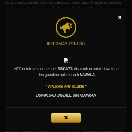
visual, tetapi juga kredibel dalam hal pembayaran kemenangan. Banyak platform tidak
resmi memicu waktu tunggu pemuatan halaman (*loading time*) yang lama serta proses
penarikan dana yang rumit. Melalui komitmen sebagai agen berlisensi internasional, kami
×
memastikan fondasi layanan yang aman melalui tiga poin utama:
Sistem Otomatisasi WD Instan:
Jalur pembayaran khusus yang memproses pencairan saldo
atau *payout* Anda dalam hitungan menit tanpa limit harian.
Proteksi Keamanan HTTPS & Enkripsi:
Seluruh aktivitas keuangan dan data akun dipantau
INFORMASI PENTING
ketat untuk menjamin kerahasiaan informasi dari pihak luar.
Sinkronisasi Data Server Real-Time:
Seluruh transisi data game terintegrasi secara langsung
ke server pusat untuk memastikan keadilan (*fair-play*) dan akurasi nilai RTP.
Bagi Anda yang ingin menjelajahi ulasan eksternal atau referensi digital mengenai regulasi
INFO untuk semua member
SINGA77,
disarankan untuk download
platform hiburan terverifikasi dan berlisensi internasional, Anda dapat mengakses informasi
dan gunakan aplikasi anti
NAWALA
lengkapnya melalui panduan
Sbobet di Wikipedia
.
"
APLIKASI ANTI BLOKIR
"
Panduan Langkah Aman
DOWNLOAD, INSTALL, dan MAINKAN
Mengakses Sistem Transaksi
SINGA77
OK
Sistem enkripsi halaman kami dirancang secara optimal agar kompatibel dengan perangkat
desktop maupun aplikasi *smartphone* demi kelancaran proses bermain dan penarikan
dana. Berikut adalah tata cara aman untuk melakukan autentikasi sistem secara mandiri: