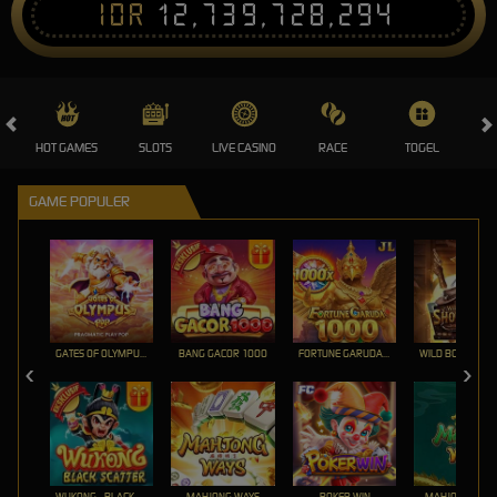
IDR
12,739,728,294
HOT GAMES
SLOTS
LIVE CASINO
RACE
TOGEL
OL
GAME POPULER
GATES OF OLYMPUS POP
BANG GACOR 1000
FORTUNE GARUDA 1000
WUKONG - BLACK SCATTER
MAHJONG WAYS
POKER WIN
MAHJONG WAYS