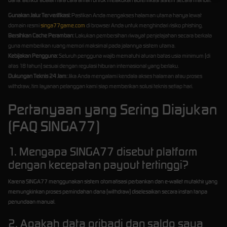
Gunakan Jalur Terverifikasi:
Pastikan Anda mengakses halaman utama hanya lewat
domain resmi
singa77game.com
di browser Anda untuk menghindari risiko phishing.
Bersihkan Cache Peramban:
Lakukan pembersihan riwayat penjelajahan secara berkala
guna memberikan ruang memori maksimal pada jalannya sistem utama.
Kebijakan Pengguna:
Seluruh pengguna wajib mematuhi aturan batas usia minimum (di
atas 18 tahun) sesuai dengan regulasi hiburan internasional yang berlaku.
Dukungan Teknis 24 Jam:
Jika Anda mengalami kendala akses halaman atau proses
withdraw, tim layanan pelanggan kami siap memberikan solusi teknis setiap hari.
Pertanyaan yang Sering Diajukan
(FAQ SINGA77)
1. Mengapa SINGA77 disebut platform
dengan kecepatan payout tertinggi?
Karena SINGA77 menggunakan sistem otomatisasi perbankan dan e-wallet mutakhir yang
memungkinkan proses pemindahan dana (withdraw) diselesaikan secara instan tanpa
penundaan manual.
2. Apakah data pribadi dan saldo saya