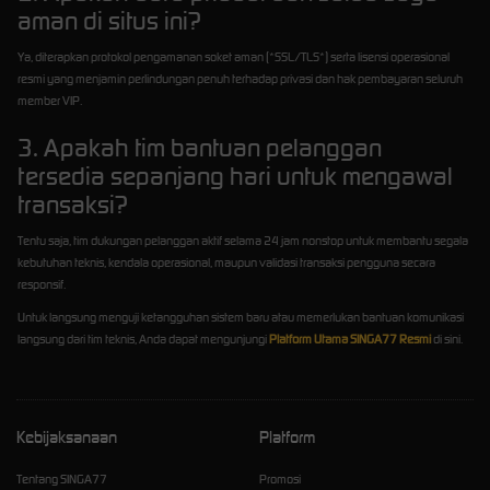
aman di situs ini?
Ya, diterapkan protokol pengamanan soket aman (*SSL/TLS*) serta lisensi operasional
resmi yang menjamin perlindungan penuh terhadap privasi dan hak pembayaran seluruh
member VIP.
3. Apakah tim bantuan pelanggan
tersedia sepanjang hari untuk mengawal
transaksi?
Tentu saja, tim dukungan pelanggan aktif selama 24 jam nonstop untuk membantu segala
kebutuhan teknis, kendala operasional, maupun validasi transaksi pengguna secara
responsif.
Untuk langsung menguji ketangguhan sistem baru atau memerlukan bantuan komunikasi
langsung dari tim teknis, Anda dapat mengunjungi
Platform Utama SINGA77 Resmi
di sini.
Kebijaksanaan
Platform
Tentang SINGA77
Promosi