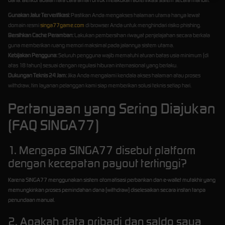
Gunakan Jalur Terverifikasi:
Pastikan Anda mengakses halaman utama hanya lewat
domain resmi
singa77game.com
di browser Anda untuk menghindari risiko phishing.
Bersihkan Cache Peramban:
Lakukan pembersihan riwayat penjelajahan secara berkala
guna memberikan ruang memori maksimal pada jalannya sistem utama.
Kebijakan Pengguna:
Seluruh pengguna wajib mematuhi aturan batas usia minimum (di
atas 18 tahun) sesuai dengan regulasi hiburan internasional yang berlaku.
Dukungan Teknis 24 Jam:
Jika Anda mengalami kendala akses halaman atau proses
withdraw, tim layanan pelanggan kami siap memberikan solusi teknis setiap hari.
Pertanyaan yang Sering Diajukan
(FAQ SINGA77)
1. Mengapa SINGA77 disebut platform
dengan kecepatan payout tertinggi?
Karena SINGA77 menggunakan sistem otomatisasi perbankan dan e-wallet mutakhir yang
memungkinkan proses pemindahan dana (withdraw) diselesaikan secara instan tanpa
penundaan manual.
2. Apakah data pribadi dan saldo saya