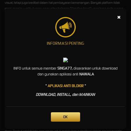
visual, tetapi juga kredibel dalam hal pembayaran kemenangan. Banyak platform tidak
resmi memicu waktu tunggu pemuatan halaman (*loading time*) yang lama serta proses
penarikan dana yang rumit. Melalui komitmen sebagai agen berlisensi internasional, kami
×
memastikan fondasi layanan yang aman melalui tiga poin utama:
Sistem Otomatisasi WD Instan:
Jalur pembayaran khusus yang memproses pencairan saldo
atau *payout* Anda dalam hitungan menit tanpa limit harian.
Proteksi Keamanan HTTPS & Enkripsi:
Seluruh aktivitas keuangan dan data akun dipantau
INFORMASI PENTING
ketat untuk menjamin kerahasiaan informasi dari pihak luar.
Sinkronisasi Data Server Real-Time:
Seluruh transisi data game terintegrasi secara langsung
ke server pusat untuk memastikan keadilan (*fair-play*) dan akurasi nilai RTP.
Bagi Anda yang ingin menjelajahi ulasan eksternal atau referensi digital mengenai regulasi
INFO untuk semua member
SINGA77,
disarankan untuk download
platform hiburan terverifikasi dan berlisensi internasional, Anda dapat mengakses informasi
dan gunakan aplikasi anti
NAWALA
lengkapnya melalui panduan
Sbobet di Wikipedia
.
"
APLIKASI ANTI BLOKIR
"
Panduan Langkah Aman
DOWNLOAD, INSTALL, dan MAINKAN
Mengakses Sistem Transaksi
SINGA77
OK
Sistem enkripsi halaman kami dirancang secara optimal agar kompatibel dengan perangkat
desktop maupun aplikasi *smartphone* demi kelancaran proses bermain dan penarikan
dana. Berikut adalah tata cara aman untuk melakukan autentikasi sistem secara mandiri: