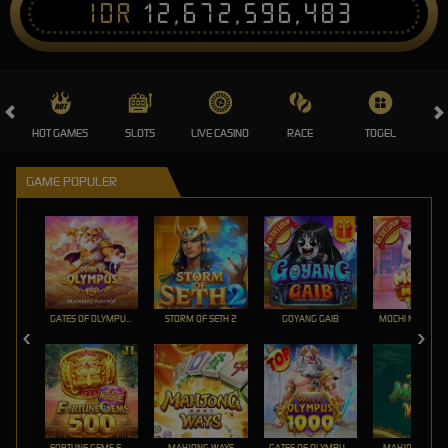
IDR
12,672,596,483
HOT GAMES
SLOTS
LIVE CASINO
RACE
TOGEL
OL
GAME POPULER
GATES OF OLYMPUS POP
STORM OF SETH 2
GOYANG GAIB
MOCHI MANIA 1
FORTUNE GEMS 500
MAHJONG WAYS
GATES OF OLYMPUS 1000
MAHJONG WAYS