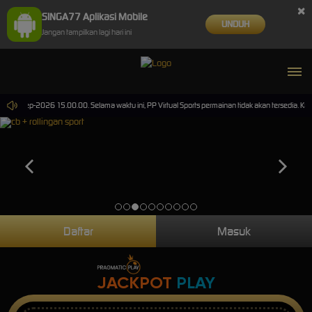
×
SINGA77 Aplikasi Mobile
UNDUH
Jangan tampilkan lagi hari ini
i 30-Sep-2026 15.00.00. Selama waktu ini, PP Virtual Sports permainan tidak akan tersedia. K
Daftar
Masuk
JACKPOT
PLAY