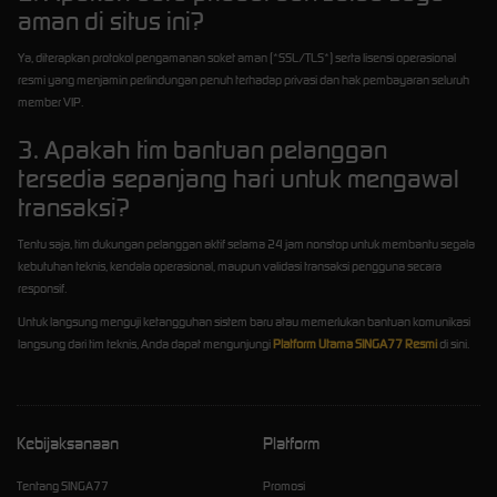
aman di situs ini?
Ya, diterapkan protokol pengamanan soket aman (*SSL/TLS*) serta lisensi operasional
resmi yang menjamin perlindungan penuh terhadap privasi dan hak pembayaran seluruh
member VIP.
3. Apakah tim bantuan pelanggan
tersedia sepanjang hari untuk mengawal
transaksi?
Tentu saja, tim dukungan pelanggan aktif selama 24 jam nonstop untuk membantu segala
kebutuhan teknis, kendala operasional, maupun validasi transaksi pengguna secara
responsif.
Untuk langsung menguji ketangguhan sistem baru atau memerlukan bantuan komunikasi
langsung dari tim teknis, Anda dapat mengunjungi
Platform Utama SINGA77 Resmi
di sini.
Kebijaksanaan
Platform
Tentang SINGA77
Promosi