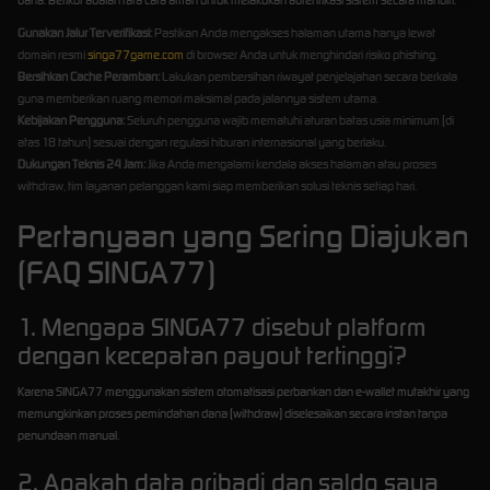
Gunakan Jalur Terverifikasi:
Pastikan Anda mengakses halaman utama hanya lewat
domain resmi
singa77game.com
di browser Anda untuk menghindari risiko phishing.
Bersihkan Cache Peramban:
Lakukan pembersihan riwayat penjelajahan secara berkala
guna memberikan ruang memori maksimal pada jalannya sistem utama.
Kebijakan Pengguna:
Seluruh pengguna wajib mematuhi aturan batas usia minimum (di
atas 18 tahun) sesuai dengan regulasi hiburan internasional yang berlaku.
Dukungan Teknis 24 Jam:
Jika Anda mengalami kendala akses halaman atau proses
withdraw, tim layanan pelanggan kami siap memberikan solusi teknis setiap hari.
Pertanyaan yang Sering Diajukan
(FAQ SINGA77)
1. Mengapa SINGA77 disebut platform
dengan kecepatan payout tertinggi?
Karena SINGA77 menggunakan sistem otomatisasi perbankan dan e-wallet mutakhir yang
memungkinkan proses pemindahan dana (withdraw) diselesaikan secara instan tanpa
penundaan manual.
2. Apakah data pribadi dan saldo saya