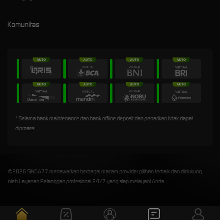
Komunitas
* Selama bank maintenance dan bank offline deposit dan penarikan tidak dapat
diproses
©2026 SINGA77 menawarkan berbagai macam provider pilihan terbaik dan didukung
oleh Layanan Pelanggan profesional 24/7 yang siap melayani Anda.