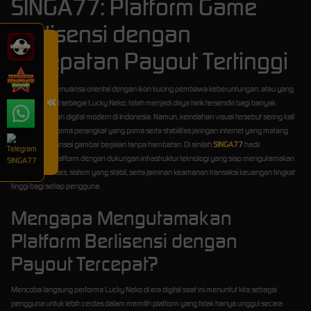
SINGA77: Platform Game
Berlisensi dengan
Kecepatan Payout Tertinggi
Tema visual bernuansa oriental dengan ikon kucing pembawa keberuntungan, atau yang
populer dikenal sebagai Lucky Neko, telah menjadi daya tarik tersendiri bagi banyak
pencinta hiburan digital modern di Indonesia. Namun, keindahan visual tersebut sering kali
menuntut performa perangkat yang prima serta stabilitas jaringan internet yang matang
agar semua transisi gambar berjalan tanpa hambatan. Di sinilah
SINGA77
hadir
memberikan platform dengan dukungan infrastruktur teknologi yang siap mengutamakan
kelancaran akses, sistem yang stabil, serta jaminan keamanan transaksi keuangan tingkat
tinggi bagi setiap pengguna.
Mengapa Mengutamakan
Platform Berlisensi dengan
Payout Tercepat?
Mencoba langsung performa Lucky Neko di era digital saat ini menuntut kita sebagai
pengguna untuk lebih cerdas dalam memilih platform yang tidak hanya unggul secara