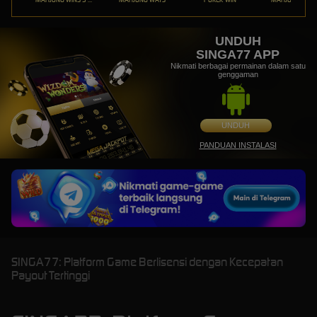
UNDUH
SINGA77 APP
Nikmati berbagai permainan dalam satu
genggaman
UNDUH
PANDUAN INSTALASI
SINGA77: Platform Game Berlisensi dengan Kecepatan
Payout Tertinggi