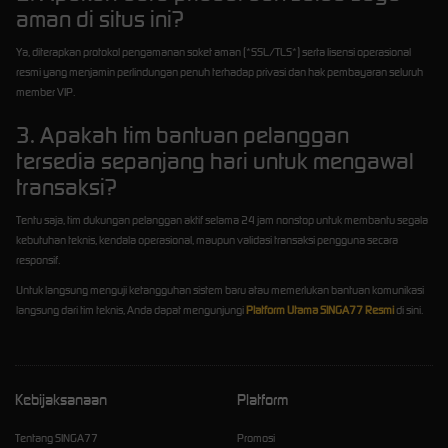
aman di situs ini?
Ya, diterapkan protokol pengamanan soket aman (*SSL/TLS*) serta lisensi operasional
resmi yang menjamin perlindungan penuh terhadap privasi dan hak pembayaran seluruh
member VIP.
3. Apakah tim bantuan pelanggan
tersedia sepanjang hari untuk mengawal
transaksi?
Tentu saja, tim dukungan pelanggan aktif selama 24 jam nonstop untuk membantu segala
kebutuhan teknis, kendala operasional, maupun validasi transaksi pengguna secara
responsif.
Untuk langsung menguji ketangguhan sistem baru atau memerlukan bantuan komunikasi
langsung dari tim teknis, Anda dapat mengunjungi
Platform Utama SINGA77 Resmi
di sini.
Kebijaksanaan
Platform
Tentang SINGA77
Promosi