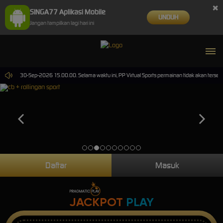
×
SINGA77 Aplikasi Mobile
UNDUH
Jangan tampilkan lagi hari ini
sampai 30-Sep-2026 15.00.00. Selama waktu ini, PP Virtual Sports permainan tidak akan terse
Daftar
Masuk
JACKPOT
PLAY