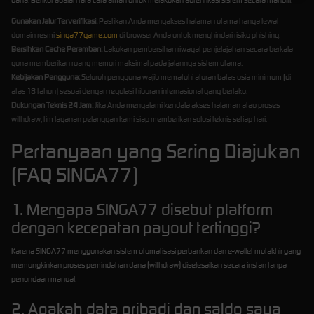
Gunakan Jalur Terverifikasi:
Pastikan Anda mengakses halaman utama hanya lewat
domain resmi
singa77game.com
di browser Anda untuk menghindari risiko phishing.
Bersihkan Cache Peramban:
Lakukan pembersihan riwayat penjelajahan secara berkala
guna memberikan ruang memori maksimal pada jalannya sistem utama.
Kebijakan Pengguna:
Seluruh pengguna wajib mematuhi aturan batas usia minimum (di
atas 18 tahun) sesuai dengan regulasi hiburan internasional yang berlaku.
Dukungan Teknis 24 Jam:
Jika Anda mengalami kendala akses halaman atau proses
withdraw, tim layanan pelanggan kami siap memberikan solusi teknis setiap hari.
Pertanyaan yang Sering Diajukan
(FAQ SINGA77)
1. Mengapa SINGA77 disebut platform
dengan kecepatan payout tertinggi?
Karena SINGA77 menggunakan sistem otomatisasi perbankan dan e-wallet mutakhir yang
memungkinkan proses pemindahan dana (withdraw) diselesaikan secara instan tanpa
penundaan manual.
2. Apakah data pribadi dan saldo saya