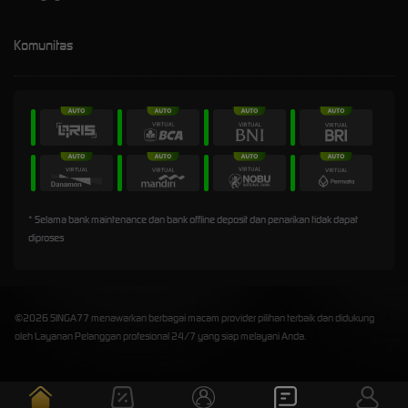
Komunitas
* Selama bank maintenance dan bank offline deposit dan penarikan tidak dapat
diproses
©2026 SINGA77 menawarkan berbagai macam provider pilihan terbaik dan didukung
oleh Layanan Pelanggan profesional 24/7 yang siap melayani Anda.