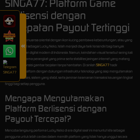
SINGA77: Platform Game
Berlisensi dengan
Kecepatan Payout Tertinggi
Tema visual bernuansa oriental dengan ikon kucing pembawa keberuntungan, atau yang
populer dikenal sebagai Lucky Neko, telah menjadi daya tarik tersendiri bagi banyak
pencinta hiburan digital modern di Indonesia. Namun, keindahan visual tersebut sering kali
menuntut performa perangkat yang prima serta stabilitas jaringan internet yang matang
agar semua transisi gambar berjalan tanpa hambatan. Di sinilah
SINGA77
hadir
memberikan platform dengan dukungan infrastruktur teknologi yang siap mengutamakan
kelancaran akses, sistem yang stabil, serta jaminan keamanan transaksi keuangan tingkat
tinggi bagi setiap pengguna.
Mengapa Mengutamakan
Platform Berlisensi dengan
Payout Tercepat?
Mencoba langsung performa Lucky Neko di era digital saat ini menuntut kita sebagai
pengguna untuk lebih cerdas dalam memilih platform yang tidak hanya unggul secara