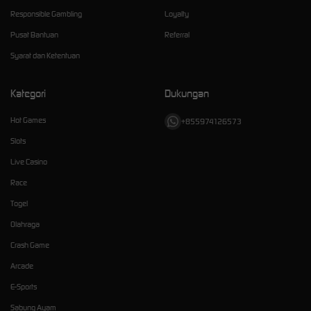
Responsible Gambling
Loyalty
Pusat Bantuan
Referral
Syarat dan Ketentuan
Kategori
Dukungan
Hot Games
+855974126573
Slots
Live Casino
Race
Togel
Olahraga
Crash Game
Arcade
E-Sports
Sabung Ayam