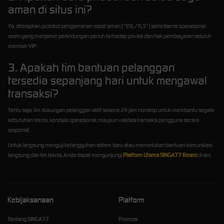
aman di situs ini?
Ya, diterapkan protokol pengamanan soket aman (*SSL/TLS*) serta lisensi operasional
resmi yang menjamin perlindungan penuh terhadap privasi dan hak pembayaran seluruh
member VIP.
3. Apakah tim bantuan pelanggan
tersedia sepanjang hari untuk mengawal
transaksi?
Tentu saja, tim dukungan pelanggan aktif selama 24 jam nonstop untuk membantu segala
kebutuhan teknis, kendala operasional, maupun validasi transaksi pengguna secara
responsif.
Untuk langsung menguji ketangguhan sistem baru atau memerlukan bantuan komunikasi
langsung dari tim teknis, Anda dapat mengunjungi
Platform Utama SINGA77 Resmi
di sini.
Kebijaksanaan
Platform
Tentang SINGA77
Promosi