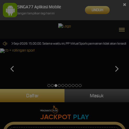
×
SINGA77 Aplikasi Mobile
UNDUH
Jangan tampilkan lagi hari ini
mpai 30-Sep-2026 15.00.00. Selama waktu ini, PP Virtual Sports permainan tidak akan tersedia
Daftar
Masuk
JACKPOT
PLAY