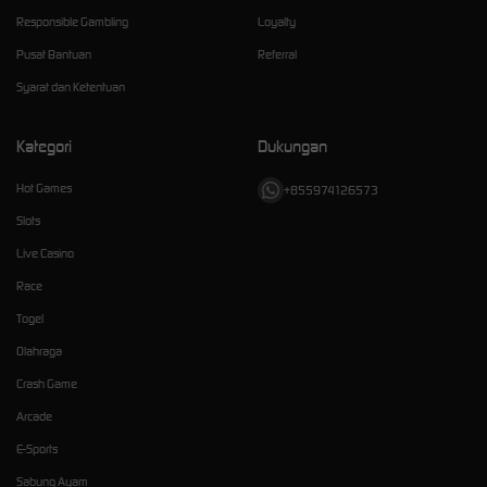
Responsible Gambling
Loyalty
Pusat Bantuan
Referral
Syarat dan Ketentuan
Kategori
Dukungan
Hot Games
+855974126573
Slots
Live Casino
Race
Togel
Olahraga
Crash Game
Arcade
E-Sports
Sabung Ayam