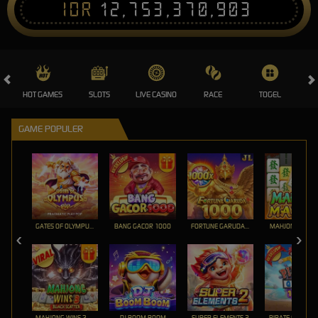
IDR
12,753,370,903
HOT GAMES
SLOTS
LIVE CASINO
RACE
TOGEL
OL
GAME POPULER
GATES OF OLYMPUS POP
BANG GACOR 1000
FORTUNE GARUDA 1000
MAHJONG MAX
MAHJONG WINS 3 – BLACK SCATTER
DJ BOOM BOOM
SUPER ELEMENTS 2
PIRATE QUEST 1