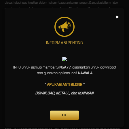
visual, tetapi juga kredibel dalam hal pembayaran kemenangan. Banyak platform tidak
resmi memicu waktu tunggu pemuatan halaman (*loading time*) yang lama serta proses
penarikan dana yang rumit. Melalui komitmen sebagai agen berlisensi internasional, kami
×
memastikan fondasi layanan yang aman melalui tiga poin utama:
Sistem Otomatisasi WD Instan:
Jalur pembayaran khusus yang memproses pencairan saldo
atau *payout* Anda dalam hitungan menit tanpa limit harian.
Proteksi Keamanan HTTPS & Enkripsi:
Seluruh aktivitas keuangan dan data akun dipantau
INFORMASI PENTING
ketat untuk menjamin kerahasiaan informasi dari pihak luar.
Sinkronisasi Data Server Real-Time:
Seluruh transisi data game terintegrasi secara langsung
ke server pusat untuk memastikan keadilan (*fair-play*) dan akurasi nilai RTP.
Bagi Anda yang ingin menjelajahi ulasan eksternal atau referensi digital mengenai regulasi
INFO untuk semua member
SINGA77,
disarankan untuk download
platform hiburan terverifikasi dan berlisensi internasional, Anda dapat mengakses informasi
dan gunakan aplikasi anti
NAWALA
lengkapnya melalui panduan
Sbobet di Wikipedia
.
"
APLIKASI ANTI BLOKIR
"
Panduan Langkah Aman
DOWNLOAD, INSTALL, dan MAINKAN
Mengakses Sistem Transaksi
SINGA77
OK
Sistem enkripsi halaman kami dirancang secara optimal agar kompatibel dengan perangkat
desktop maupun aplikasi *smartphone* demi kelancaran proses bermain dan penarikan
dana. Berikut adalah tata cara aman untuk melakukan autentikasi sistem secara mandiri: