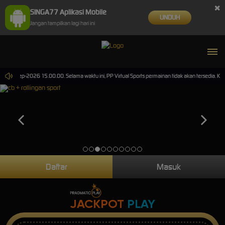
×
SINGA77 Aplikasi Mobile
UNDUH
Jangan tampilkan lagi hari ini
i 30-Sep-2026 15.00.00. Selama waktu ini, PP Virtual Sports permainan tidak akan tersedia. K
Daftar
Masuk
JACKPOT
PLAY