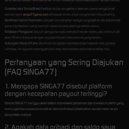
Gunakan Jalur Terverifikasi:
Pastikan Anda mengakses halaman utama hanya lewat
domain resmi
singa77game.com
di browser Anda untuk menghindari risiko phishing.
Bersihkan Cache Peramban:
Lakukan pembersihan riwayat penjelajahan secara berkala
guna memberikan ruang memori maksimal pada jalannya sistem utama.
Kebijakan Pengguna:
Seluruh pengguna wajib mematuhi aturan batas usia minimum (di
atas 18 tahun) sesuai dengan regulasi hiburan internasional yang berlaku.
Dukungan Teknis 24 Jam:
Jika Anda mengalami kendala akses halaman atau proses
withdraw, tim layanan pelanggan kami siap memberikan solusi teknis setiap hari.
Pertanyaan yang Sering Diajukan
(FAQ SINGA77)
1. Mengapa SINGA77 disebut platform
dengan kecepatan payout tertinggi?
Karena SINGA77 menggunakan sistem otomatisasi perbankan dan e-wallet mutakhir yang
memungkinkan proses pemindahan dana (withdraw) diselesaikan secara instan tanpa
penundaan manual.
2. Apakah data pribadi dan saldo saya