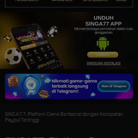
UNDUH
SINGA77 APP
Nikmati berbagai permainan dalam satu
genggaman
UNDUH
PANDUAN INSTALASI
SINGA77: Platform Game Berlisensi dengan Kecepatan
Payout Tertinggi