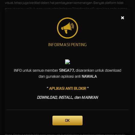
visual, tetapi juga kredibel dalam hal pembayaran kemenangan. Banyak platform tidak
resmi memicu waktu tunggu pemuatan halaman (*loading time*) yang lama serta proses
penarikan dana yang rumit. Melalui komitmen sebagai agen berlisensi internasional, kami
×
memastikan fondasi layanan yang aman melalui tiga poin utama:
Sistem Otomatisasi WD Instan:
Jalur pembayaran khusus yang memproses pencairan saldo
atau *payout* Anda dalam hitungan menit tanpa limit harian.
Proteksi Keamanan HTTPS & Enkripsi:
Seluruh aktivitas keuangan dan data akun dipantau
INFORMASI PENTING
ketat untuk menjamin kerahasiaan informasi dari pihak luar.
Sinkronisasi Data Server Real-Time:
Seluruh transisi data game terintegrasi secara langsung
ke server pusat untuk memastikan keadilan (*fair-play*) dan akurasi nilai RTP.
Bagi Anda yang ingin menjelajahi ulasan eksternal atau referensi digital mengenai regulasi
INFO untuk semua member
SINGA77,
disarankan untuk download
platform hiburan terverifikasi dan berlisensi internasional, Anda dapat mengakses informasi
dan gunakan aplikasi anti
NAWALA
lengkapnya melalui panduan
Sbobet di Wikipedia
.
"
APLIKASI ANTI BLOKIR
"
Panduan Langkah Aman
DOWNLOAD, INSTALL, dan MAINKAN
Mengakses Sistem Transaksi
SINGA77
OK
Sistem enkripsi halaman kami dirancang secara optimal agar kompatibel dengan perangkat
desktop maupun aplikasi *smartphone* demi kelancaran proses bermain dan penarikan
dana. Berikut adalah tata cara aman untuk melakukan autentikasi sistem secara mandiri: