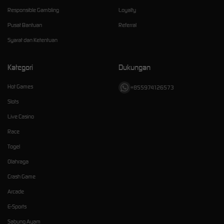
Responsible Gambling
Loyalty
Pusat Bantuan
Referral
Syarat dan Ketentuan
Kategori
Dukungan
Hot Games
+855974126573
Slots
Live Casino
Race
Togel
Olahraga
Crash Game
Arcade
E-Sports
Sabung Ayam