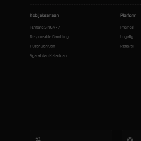
Kebijaksanaan
Platform
Tentang SINGA77
Promosi
Responsible Gambling
Loyalty
Pusat Bantuan
Referral
Syarat dan Ketentuan