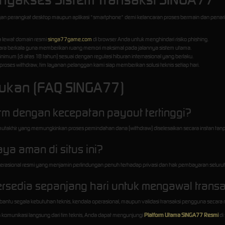
gan perangkat desktop maupun aplikasi *smartphone* demi kelancaran proses bermain dan penarik
 lewat domain resmi
singa77game.com
di browser Anda untuk menghindari risiko phishing.
ara berkala guna memberikan ruang memori maksimal pada jalannya sistem utama.
imum (di atas 18 tahun) sesuai dengan regulasi hiburan internasional yang berlaku.
oses withdraw, tim layanan pelanggan kami siap memberikan solusi teknis setiap hari.
jukan (FAQ SINGA77)
rm dengan kecepatan payout tertinggi?
utakhir yang memungkinkan proses pemindahan dana (withdraw) diselesaikan secara instan ta
ya aman di situs ini?
operasional resmi yang menjamin perlindungan penuh terhadap privasi dan hak pembayaran selur
rsedia sepanjang hari untuk mengawal transa
antu segala kebutuhan teknis, kendala operasional, maupun validasi transaksi pengguna secara r
komunikasi langsung dari tim teknis, Anda dapat mengunjungi
Platform Utama SINGA77 Resmi
di 