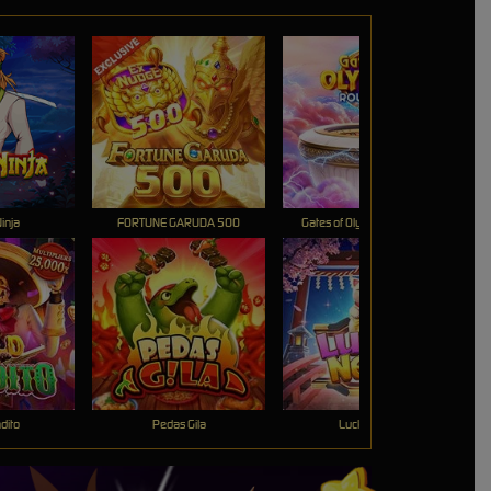
inja
FORTUNE GARUDA 500
Gates of Olympus Roulette
dito
Pedas Gila
Lucky Neko