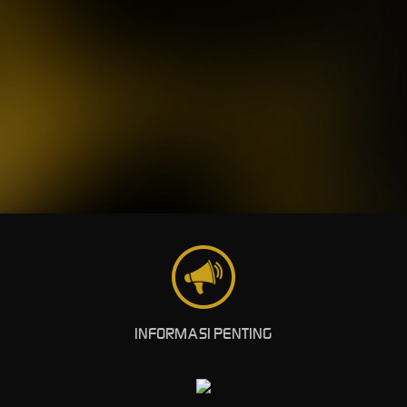
INFORMASI PENTING