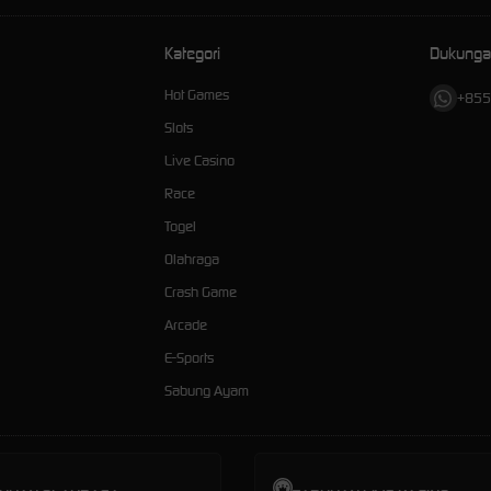
Kategori
Dukunga
Hot Games
+855
Slots
Live Casino
Race
Togel
Olahraga
Crash Game
Arcade
E-Sports
Sabung Ayam