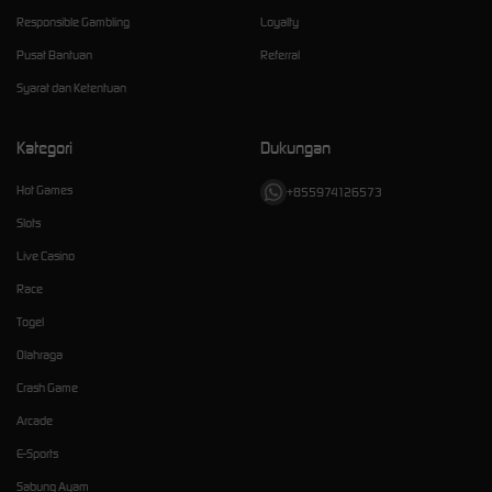
Responsible Gambling
Loyalty
Pusat Bantuan
Referral
Syarat dan Ketentuan
Kategori
Dukungan
Hot Games
+855974126573
Slots
Live Casino
Race
Togel
Olahraga
Crash Game
Arcade
E-Sports
Sabung Ayam