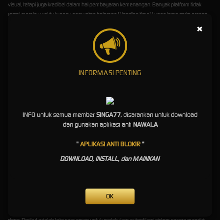
visual, tetapi juga kredibel dalam hal pembayaran kemenangan. Banyak platform tidak
resmi memicu waktu tunggu pemuatan halaman (*loading time*) yang lama serta proses
penarikan dana yang rumit. Melalui komitmen sebagai agen berlisensi internasional, kami
×
memastikan fondasi layanan yang aman melalui tiga poin utama:
Sistem Otomatisasi WD Instan:
Jalur pembayaran khusus yang memproses pencairan saldo
atau *payout* Anda dalam hitungan menit tanpa limit harian.
Proteksi Keamanan HTTPS & Enkripsi:
Seluruh aktivitas keuangan dan data akun dipantau
INFORMASI PENTING
ketat untuk menjamin kerahasiaan informasi dari pihak luar.
Sinkronisasi Data Server Real-Time:
Seluruh transisi data game terintegrasi secara langsung
ke server pusat untuk memastikan keadilan (*fair-play*) dan akurasi nilai RTP.
Bagi Anda yang ingin menjelajahi ulasan eksternal atau referensi digital mengenai regulasi
INFO untuk semua member
SINGA77,
disarankan untuk download
platform hiburan terverifikasi dan berlisensi internasional, Anda dapat mengakses informasi
dan gunakan aplikasi anti
NAWALA
lengkapnya melalui panduan
Sbobet di Wikipedia
.
"
APLIKASI ANTI BLOKIR
"
Panduan Langkah Aman
DOWNLOAD, INSTALL, dan MAINKAN
Mengakses Sistem Transaksi
SINGA77
OK
Sistem enkripsi halaman kami dirancang secara optimal agar kompatibel dengan perangkat
desktop maupun aplikasi *smartphone* demi kelancaran proses bermain dan penarikan
dana. Berikut adalah tata cara aman untuk melakukan autentikasi sistem secara mandiri: