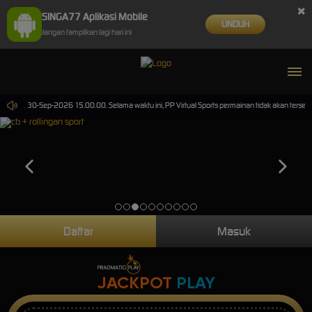
×
SINGA77 Aplikasi Mobile
UNDUH
Jangan tampilkan lagi hari ini
sampai 30-Sep-2026 15.00.00. Selama waktu ini, PP Virtual Sports permainan tidak akan tersed
Daftar
Masuk
JACKPOT
PLAY