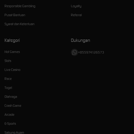
Responsible Gambling
Loyalty
Pusat Bantuan
Referral
Syarat dan Ketentuan
Kategori
Dukungan
Hot Games
+855974126573
Slots
Live Casino
Race
Togel
Olahraga
Crash Game
Arcade
E-Sports
Sabung Ayam