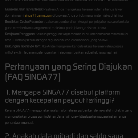
Gunakan Jalur Terverifikasi:
Pastikan Anda mengakses halaman utama hanya lewat
domain resmi
singa77game.com
di browser Anda untuk menghindari risiko phishing.
Bersihkan Cache Peramban:
Lakukan pembersihan riwayat penjelajahan secara berkala
guna memberikan ruang memori maksimal pada jalannya sistem utama.
Kebijakan Pengguna:
Seluruh pengguna wajib mematuhi aturan batas usia minimum (di
atas 18 tahun) sesuai dengan regulasi hiburan internasional yang berlaku.
Dukungan Teknis 24 Jam:
Jika Anda mengalami kendala akses halaman atau proses
withdraw, tim layanan pelanggan kami siap memberikan solusi teknis setiap hari.
Pertanyaan yang Sering Diajukan
(FAQ SINGA77)
1. Mengapa SINGA77 disebut platform
dengan kecepatan payout tertinggi?
Karena SINGA77 menggunakan sistem otomatisasi perbankan dan e-wallet mutakhir yang
memungkinkan proses pemindahan dana (withdraw) diselesaikan secara instan tanpa
penundaan manual.
2. Apakah data pribadi dan saldo saya