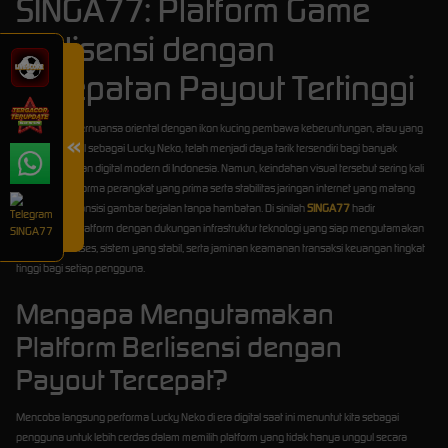
SINGA77: Platform Game
Berlisensi dengan
Kecepatan Payout Tertinggi
Tema visual bernuansa oriental dengan ikon kucing pembawa keberuntungan, atau yang
populer dikenal sebagai Lucky Neko, telah menjadi daya tarik tersendiri bagi banyak
pencinta hiburan digital modern di Indonesia. Namun, keindahan visual tersebut sering kali
menuntut performa perangkat yang prima serta stabilitas jaringan internet yang matang
agar semua transisi gambar berjalan tanpa hambatan. Di sinilah
SINGA77
hadir
memberikan platform dengan dukungan infrastruktur teknologi yang siap mengutamakan
kelancaran akses, sistem yang stabil, serta jaminan keamanan transaksi keuangan tingkat
tinggi bagi setiap pengguna.
Mengapa Mengutamakan
Platform Berlisensi dengan
Payout Tercepat?
Mencoba langsung performa Lucky Neko di era digital saat ini menuntut kita sebagai
pengguna untuk lebih cerdas dalam memilih platform yang tidak hanya unggul secara