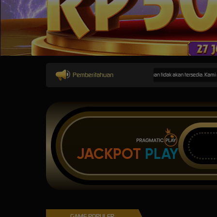
Pemberitahuan
026 15.00.00. Selama waktu ini, PP Virtual Sports permainan tidak akan tersedia. Kami memoho
JACKPOT
PLAY