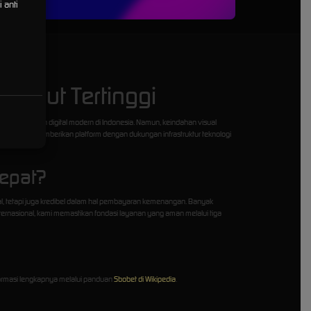
 anti
ayout Tertinggi
ncinta hiburan digital modern di Indonesia. Namun, keindahan visual
GA77
hadir memberikan platform dengan dukungan infrastruktur teknologi
epat?
ual, tetapi juga kredibel dalam hal pembayaran kemenangan. Banyak
ternasional, kami memastikan fondasi layanan yang aman melalui tiga
informasi lengkapnya melalui panduan
Sbobet di Wikipedia
.