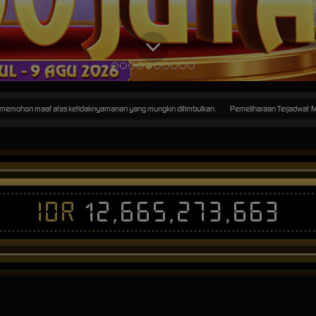
n maaf atas ketidaknyamanan yang mungkin ditimbulkan.
Pemeliharaan Terjadwal: MarbleX pad
IDR
12,665,273,663