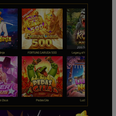
inja
FORTUNE GARUDA 500
Legacy of Kong Maxways
r Zeus
Pedas Gila
Lucky Neko