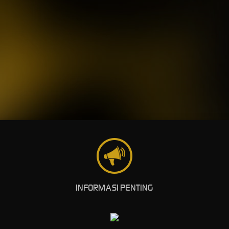
INFORMASI PENTING