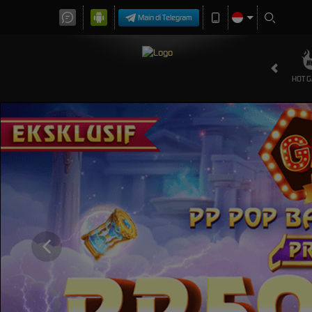
Main di Telegram
HOT 