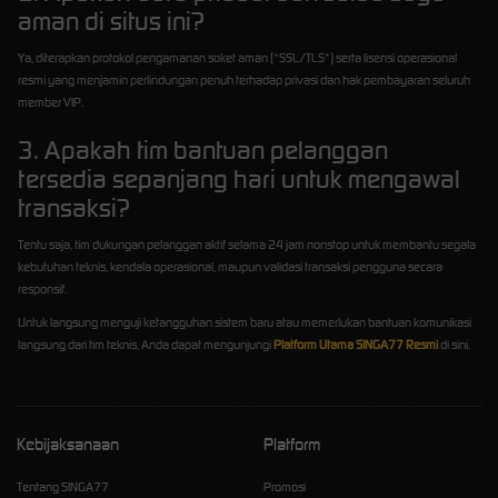
aman di situs ini?
Ya, diterapkan protokol pengamanan soket aman (*SSL/TLS*) serta lisensi operasional
resmi yang menjamin perlindungan penuh terhadap privasi dan hak pembayaran seluruh
member VIP.
3. Apakah tim bantuan pelanggan
tersedia sepanjang hari untuk mengawal
transaksi?
Tentu saja, tim dukungan pelanggan aktif selama 24 jam nonstop untuk membantu segala
kebutuhan teknis, kendala operasional, maupun validasi transaksi pengguna secara
responsif.
Untuk langsung menguji ketangguhan sistem baru atau memerlukan bantuan komunikasi
langsung dari tim teknis, Anda dapat mengunjungi
Platform Utama SINGA77 Resmi
di sini.
Kebijaksanaan
Platform
Tentang SINGA77
Promosi