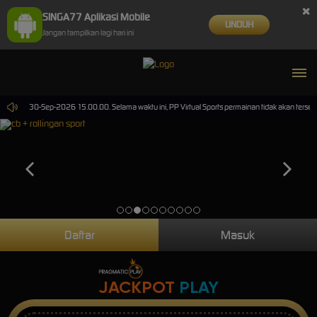
×
SINGA77 Aplikasi Mobile
UNDUH
Jangan tampilkan lagi hari ini
sampai 30-Sep-2026 15.00.00. Selama waktu ini, PP Virtual Sports permainan tidak akan terse
Daftar
Masuk
JACKPOT
PLAY