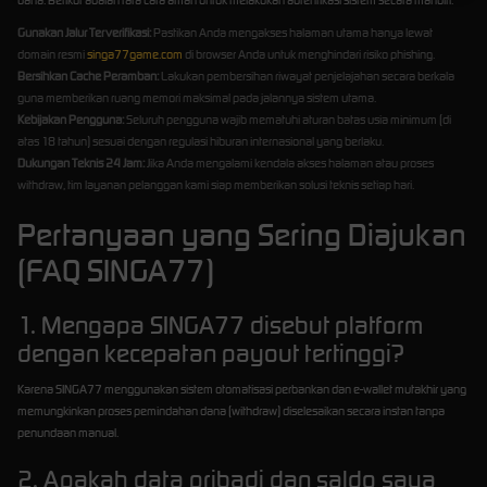
Gunakan Jalur Terverifikasi:
Pastikan Anda mengakses halaman utama hanya lewat
domain resmi
singa77game.com
di browser Anda untuk menghindari risiko phishing.
Bersihkan Cache Peramban:
Lakukan pembersihan riwayat penjelajahan secara berkala
guna memberikan ruang memori maksimal pada jalannya sistem utama.
Kebijakan Pengguna:
Seluruh pengguna wajib mematuhi aturan batas usia minimum (di
atas 18 tahun) sesuai dengan regulasi hiburan internasional yang berlaku.
Dukungan Teknis 24 Jam:
Jika Anda mengalami kendala akses halaman atau proses
withdraw, tim layanan pelanggan kami siap memberikan solusi teknis setiap hari.
Pertanyaan yang Sering Diajukan
(FAQ SINGA77)
1. Mengapa SINGA77 disebut platform
dengan kecepatan payout tertinggi?
Karena SINGA77 menggunakan sistem otomatisasi perbankan dan e-wallet mutakhir yang
memungkinkan proses pemindahan dana (withdraw) diselesaikan secara instan tanpa
penundaan manual.
2. Apakah data pribadi dan saldo saya