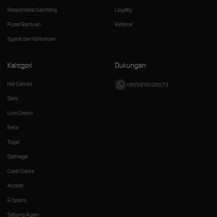
Responsible Gambling
Loyalty
Pusat Bantuan
Referral
Syarat dan Ketentuan
Kategori
Dukungan
Hot Games
+855974126573
Slots
Live Casino
Race
Togel
Olahraga
Crash Game
Arcade
E-Sports
Sabung Ayam