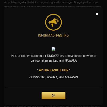
visual, tetapi juga kredibel dalam hal pembayaran kemenangan. Banyak platform tidak
resmi memicu waktu tunggu pemuatan halaman (*loading time*) yang lama serta proses
penarikan dana yang rumit. Melalui komitmen sebagai agen berlisensi internasional, kami
×
memastikan fondasi layanan yang aman melalui tiga poin utama:
Sistem Otomatisasi WD Instan:
Jalur pembayaran khusus yang memproses pencairan saldo
atau *payout* Anda dalam hitungan menit tanpa limit harian.
Proteksi Keamanan HTTPS & Enkripsi:
Seluruh aktivitas keuangan dan data akun dipantau
INFORMASI PENTING
ketat untuk menjamin kerahasiaan informasi dari pihak luar.
Sinkronisasi Data Server Real-Time:
Seluruh transisi data game terintegrasi secara langsung
ke server pusat untuk memastikan keadilan (*fair-play*) dan akurasi nilai RTP.
Bagi Anda yang ingin menjelajahi ulasan eksternal atau referensi digital mengenai regulasi
INFO untuk semua member
SINGA77,
disarankan untuk download
platform hiburan terverifikasi dan berlisensi internasional, Anda dapat mengakses informasi
dan gunakan aplikasi anti
NAWALA
lengkapnya melalui panduan
Sbobet di Wikipedia
.
"
APLIKASI ANTI BLOKIR
"
Panduan Langkah Aman
DOWNLOAD, INSTALL, dan MAINKAN
Mengakses Sistem Transaksi
SINGA77
OK
Sistem enkripsi halaman kami dirancang secara optimal agar kompatibel dengan perangkat
desktop maupun aplikasi *smartphone* demi kelancaran proses bermain dan penarikan
dana. Berikut adalah tata cara aman untuk melakukan autentikasi sistem secara mandiri: