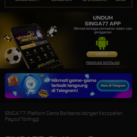
UNDUH
SINGA77 APP
Nikmati berbagai permainan dalam satu
genggaman
UNDUH
PANDUAN INSTALASI
SINGA77: Platform Game Berlisensi dengan Kecepatan
Payout Tertinggi