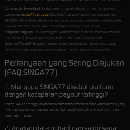
Gunakan Jalur Terverifikasi:
Pastikan Anda mengakses halaman utama hanya lewat
domain resmi
singa77game.com
di browser Anda untuk menghindari risiko phishing.
Bersihkan Cache Peramban:
Lakukan pembersihan riwayat penjelajahan secara berkala
guna memberikan ruang memori maksimal pada jalannya sistem utama.
Kebijakan Pengguna:
Seluruh pengguna wajib mematuhi aturan batas usia minimum (di
atas 18 tahun) sesuai dengan regulasi hiburan internasional yang berlaku.
Dukungan Teknis 24 Jam:
Jika Anda mengalami kendala akses halaman atau proses
withdraw, tim layanan pelanggan kami siap memberikan solusi teknis setiap hari.
Pertanyaan yang Sering Diajukan
(FAQ SINGA77)
1. Mengapa SINGA77 disebut platform
dengan kecepatan payout tertinggi?
Karena SINGA77 menggunakan sistem otomatisasi perbankan dan e-wallet mutakhir yang
memungkinkan proses pemindahan dana (withdraw) diselesaikan secara instan tanpa
penundaan manual.
2. Apakah data pribadi dan saldo saya