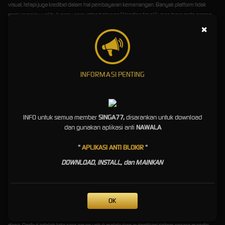
visual, tetapi juga kredibel dalam hal pembayaran kemenangan. Banyak platform tidak
resmi memicu waktu tunggu pemuatan halaman (*loading time*) yang lama serta proses
penarikan dana yang rumit. Melalui komitmen sebagai agen berlisensi internasional, kami
×
memastikan fondasi layanan yang aman melalui tiga poin utama:
Sistem Otomatisasi WD Instan:
Jalur pembayaran khusus yang memproses pencairan saldo
atau *payout* Anda dalam hitungan menit tanpa limit harian.
Proteksi Keamanan HTTPS & Enkripsi:
Seluruh aktivitas keuangan dan data akun dipantau
INFORMASI PENTING
ketat untuk menjamin kerahasiaan informasi dari pihak luar.
Sinkronisasi Data Server Real-Time:
Seluruh transisi data game terintegrasi secara langsung
ke server pusat untuk memastikan keadilan (*fair-play*) dan akurasi nilai RTP.
Bagi Anda yang ingin menjelajahi ulasan eksternal atau referensi digital mengenai regulasi
INFO untuk semua member
SINGA77,
disarankan untuk download
platform hiburan terverifikasi dan berlisensi internasional, Anda dapat mengakses informasi
dan gunakan aplikasi anti
NAWALA
lengkapnya melalui panduan
Sbobet di Wikipedia
.
"
APLIKASI ANTI BLOKIR
"
Panduan Langkah Aman
DOWNLOAD, INSTALL, dan MAINKAN
Mengakses Sistem Transaksi
SINGA77
OK
Sistem enkripsi halaman kami dirancang secara optimal agar kompatibel dengan perangkat
desktop maupun aplikasi *smartphone* demi kelancaran proses bermain dan penarikan
dana. Berikut adalah tata cara aman untuk melakukan autentikasi sistem secara mandiri: