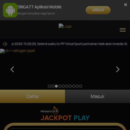
×
SINGA77 Aplikasi Mobile
UNDUH
Jangan tampilkan lagi hari ini
i 30-Sep-2026 15.00.00. Selama waktu ini, PP Virtual Sports permainan tidak akan tersedia. K
Daftar
Masuk
JACKPOT
PLAY