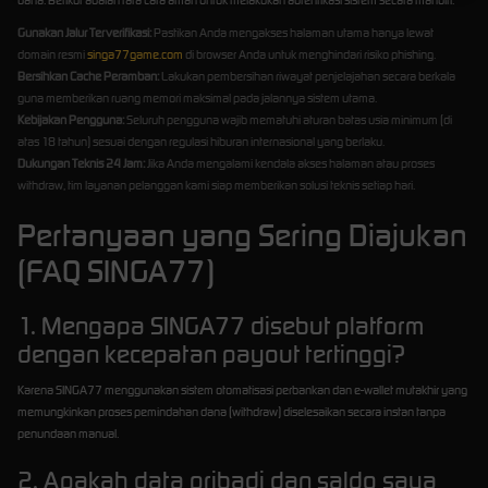
Gunakan Jalur Terverifikasi:
Pastikan Anda mengakses halaman utama hanya lewat
domain resmi
singa77game.com
di browser Anda untuk menghindari risiko phishing.
Bersihkan Cache Peramban:
Lakukan pembersihan riwayat penjelajahan secara berkala
guna memberikan ruang memori maksimal pada jalannya sistem utama.
Kebijakan Pengguna:
Seluruh pengguna wajib mematuhi aturan batas usia minimum (di
atas 18 tahun) sesuai dengan regulasi hiburan internasional yang berlaku.
Dukungan Teknis 24 Jam:
Jika Anda mengalami kendala akses halaman atau proses
withdraw, tim layanan pelanggan kami siap memberikan solusi teknis setiap hari.
Pertanyaan yang Sering Diajukan
(FAQ SINGA77)
1. Mengapa SINGA77 disebut platform
dengan kecepatan payout tertinggi?
Karena SINGA77 menggunakan sistem otomatisasi perbankan dan e-wallet mutakhir yang
memungkinkan proses pemindahan dana (withdraw) diselesaikan secara instan tanpa
penundaan manual.
2. Apakah data pribadi dan saldo saya