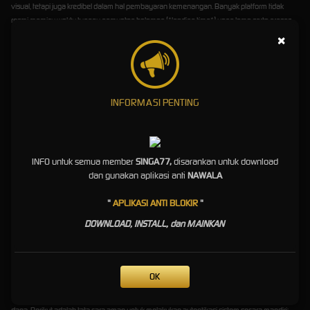
visual, tetapi juga kredibel dalam hal pembayaran kemenangan. Banyak platform tidak
resmi memicu waktu tunggu pemuatan halaman (*loading time*) yang lama serta proses
penarikan dana yang rumit. Melalui komitmen sebagai agen berlisensi internasional, kami
×
memastikan fondasi layanan yang aman melalui tiga poin utama:
Sistem Otomatisasi WD Instan:
Jalur pembayaran khusus yang memproses pencairan saldo
atau *payout* Anda dalam hitungan menit tanpa limit harian.
Proteksi Keamanan HTTPS & Enkripsi:
Seluruh aktivitas keuangan dan data akun dipantau
INFORMASI PENTING
ketat untuk menjamin kerahasiaan informasi dari pihak luar.
Sinkronisasi Data Server Real-Time:
Seluruh transisi data game terintegrasi secara langsung
ke server pusat untuk memastikan keadilan (*fair-play*) dan akurasi nilai RTP.
Bagi Anda yang ingin menjelajahi ulasan eksternal atau referensi digital mengenai regulasi
INFO untuk semua member
SINGA77,
disarankan untuk download
platform hiburan terverifikasi dan berlisensi internasional, Anda dapat mengakses informasi
dan gunakan aplikasi anti
NAWALA
lengkapnya melalui panduan
Sbobet di Wikipedia
.
"
APLIKASI ANTI BLOKIR
"
Panduan Langkah Aman
DOWNLOAD, INSTALL, dan MAINKAN
Mengakses Sistem Transaksi
SINGA77
OK
Sistem enkripsi halaman kami dirancang secara optimal agar kompatibel dengan perangkat
desktop maupun aplikasi *smartphone* demi kelancaran proses bermain dan penarikan
dana. Berikut adalah tata cara aman untuk melakukan autentikasi sistem secara mandiri: