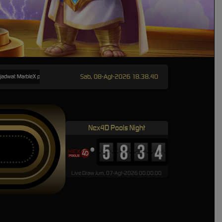
Sab, 08-Agt-2026 18.38.40
arbleX pada 31-Jul-2026 dari 00.00.00 sampai 31-Jul-2027 00.00.00. Selama waktu ini, Marble
Nex4D Pools Night
Live Draw Jum, 07-Agt-2026 00.00.00