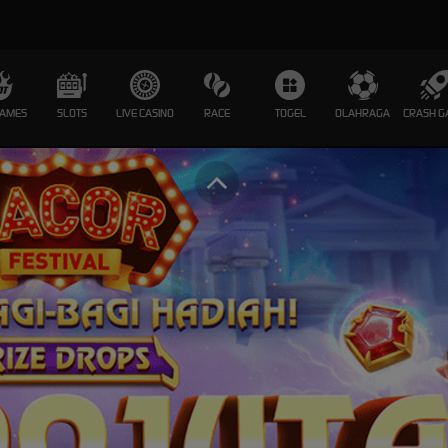
GAMES
SLOTS
LIVE CASINO
RACE
TOGEL
OLAHRAGA
CRASH 