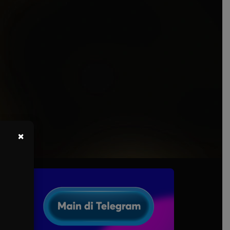
Pindai kode
untuk Und
Android A
×