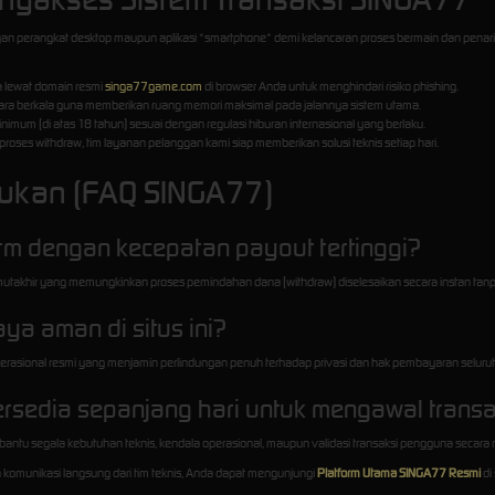
gan perangkat desktop maupun aplikasi *smartphone* demi kelancaran proses bermain dan penarik
 lewat domain resmi
singa77game.com
di browser Anda untuk menghindari risiko phishing.
ara berkala guna memberikan ruang memori maksimal pada jalannya sistem utama.
imum (di atas 18 tahun) sesuai dengan regulasi hiburan internasional yang berlaku.
oses withdraw, tim layanan pelanggan kami siap memberikan solusi teknis setiap hari.
jukan (FAQ SINGA77)
rm dengan kecepatan payout tertinggi?
utakhir yang memungkinkan proses pemindahan dana (withdraw) diselesaikan secara instan ta
ya aman di situs ini?
operasional resmi yang menjamin perlindungan penuh terhadap privasi dan hak pembayaran selur
rsedia sepanjang hari untuk mengawal transa
antu segala kebutuhan teknis, kendala operasional, maupun validasi transaksi pengguna secara r
komunikasi langsung dari tim teknis, Anda dapat mengunjungi
Platform Utama SINGA77 Resmi
di 