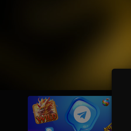
leler****7
IDR
634,000.00
Gates of Olympus 1000
bedi****a
IDR
628,400.00
Fortune of Olympus
muhama****6
IDR
614,000.00
Aztec Gems
muhama****6
IDR
602,600.00
Aztec Gems
ja****7
IDR
550,540.00
Gates of Gatot Kaca Super
Scatter