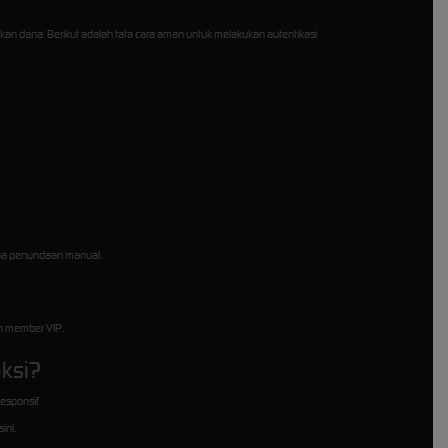
an dana. Berikut adalah tata cara aman untuk melakukan autentikasi
npa penundaan manual.
uh member VIP.
ksi?
esponsif.
sini.