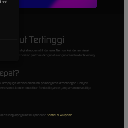
 anti
ayout Tertinggi
ncinta hiburan digital modern di Indonesia. Namun, keindahan visual
GA77
hadir memberikan platform dengan dukungan infrastruktur teknologi
epat?
ual, tetapi juga kredibel dalam hal pembayaran kemenangan. Banyak
ternasional, kami memastikan fondasi layanan yang aman melalui tiga
informasi lengkapnya melalui panduan
Sbobet di Wikipedia
.