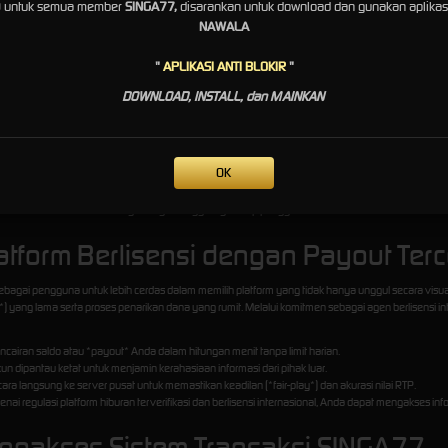
O untuk semua member
SINGA77,
disarankan untuk download dan gunakan aplikasi
NAWALA
"
APLIKASI ANTI BLOKIR
"
tan Payout Tertinggi
DOWNLOAD, INSTALL, dan MAINKAN
Berlisensi dengan Kecepatan P
OK
tau yang populer dikenal sebagai Lucky Neko, telah menjadi daya tarik tersendiri bagi banyak pe
 jaringan internet yang matang agar semua transisi gambar berjalan tanpa hambatan. Di sinilah
SIN
 keamanan transaksi keuangan tingkat tinggi bagi setiap pengguna.
orm Berlisensi dengan Payout Terc
 sebagai pengguna untuk lebih cerdas dalam memilih platform yang tidak hanya unggul secara vis
 yang lama serta proses penarikan dana yang rumit. Melalui komitmen sebagai agen berlisensi in
iran saldo atau *payout* Anda dalam hitungan menit tanpa limit harian.
un dipantau ketat untuk menjamin kerahasiaan informasi dari pihak luar.
cara langsung ke server pusat untuk memastikan keadilan (*fair-play*) dan akurasi nilai RTP.
genai regulasi platform hiburan terverifikasi dan berlisensi internasional, Anda dapat mengakses 
gakses Sistem Transaksi SINGA77