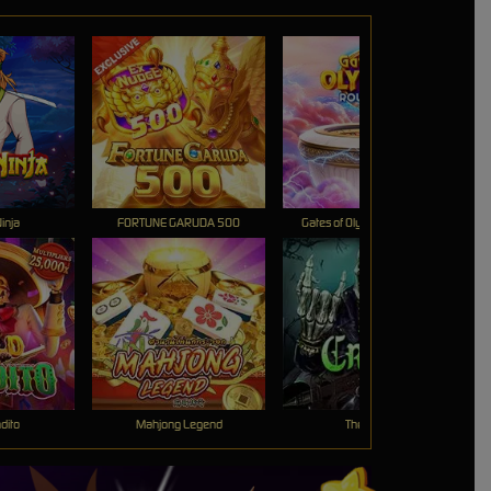
inja
FORTUNE GARUDA 500
Gates of Olympus Roulette
dito
Mahjong Legend
The Crypt