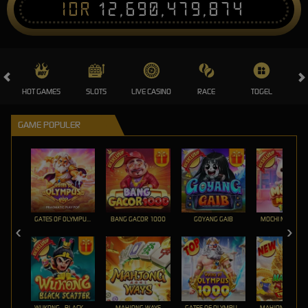
IDR
12,690,479,874
HOT GAMES
SLOTS
LIVE CASINO
RACE
TOGEL
OL
GAME POPULER
GATES OF OLYMPUS POP
BANG GACOR 1000
GOYANG GAIB
MOCHI MANIA 1
WUKONG - BLACK SCATTER
MAHJONG WAYS
GATES OF OLYMPUS 1000