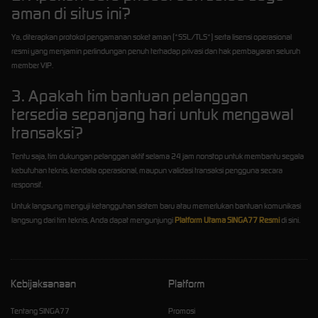
aman di situs ini?
Ya, diterapkan protokol pengamanan soket aman (*SSL/TLS*) serta lisensi operasional
resmi yang menjamin perlindungan penuh terhadap privasi dan hak pembayaran seluruh
member VIP.
3. Apakah tim bantuan pelanggan
tersedia sepanjang hari untuk mengawal
transaksi?
Tentu saja, tim dukungan pelanggan aktif selama 24 jam nonstop untuk membantu segala
kebutuhan teknis, kendala operasional, maupun validasi transaksi pengguna secara
responsif.
Untuk langsung menguji ketangguhan sistem baru atau memerlukan bantuan komunikasi
langsung dari tim teknis, Anda dapat mengunjungi
Platform Utama SINGA77 Resmi
di sini.
Kebijaksanaan
Platform
Tentang SINGA77
Promosi