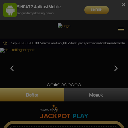
×
SINGA77 Aplikasi Mobile
UNDUH
Jangan tampilkan lagi hari ini
pai 30-Sep-2026 15.00.00. Selama waktu ini, PP Virtual Sports permainan tidak akan tersedia.
Daftar
Masuk
JACKPOT
PLAY