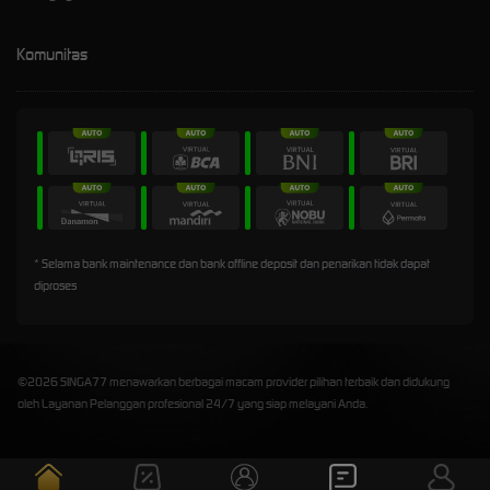
Komunitas
* Selama bank maintenance dan bank offline deposit dan penarikan tidak dapat
diproses
©2026 SINGA77 menawarkan berbagai macam provider pilihan terbaik dan didukung
oleh Layanan Pelanggan profesional 24/7 yang siap melayani Anda.