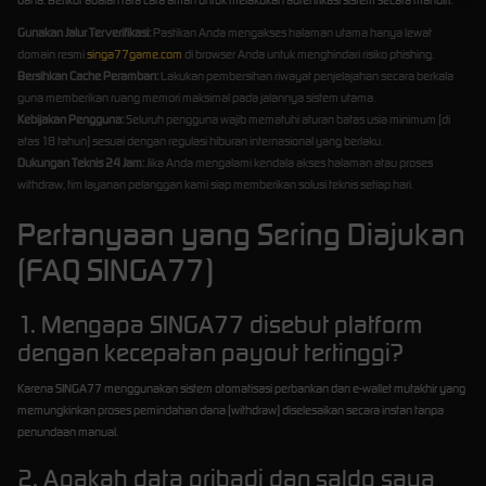
Gunakan Jalur Terverifikasi:
Pastikan Anda mengakses halaman utama hanya lewat
domain resmi
singa77game.com
di browser Anda untuk menghindari risiko phishing.
Bersihkan Cache Peramban:
Lakukan pembersihan riwayat penjelajahan secara berkala
guna memberikan ruang memori maksimal pada jalannya sistem utama.
Kebijakan Pengguna:
Seluruh pengguna wajib mematuhi aturan batas usia minimum (di
atas 18 tahun) sesuai dengan regulasi hiburan internasional yang berlaku.
Dukungan Teknis 24 Jam:
Jika Anda mengalami kendala akses halaman atau proses
withdraw, tim layanan pelanggan kami siap memberikan solusi teknis setiap hari.
Pertanyaan yang Sering Diajukan
(FAQ SINGA77)
1. Mengapa SINGA77 disebut platform
dengan kecepatan payout tertinggi?
Karena SINGA77 menggunakan sistem otomatisasi perbankan dan e-wallet mutakhir yang
memungkinkan proses pemindahan dana (withdraw) diselesaikan secara instan tanpa
penundaan manual.
2. Apakah data pribadi dan saldo saya