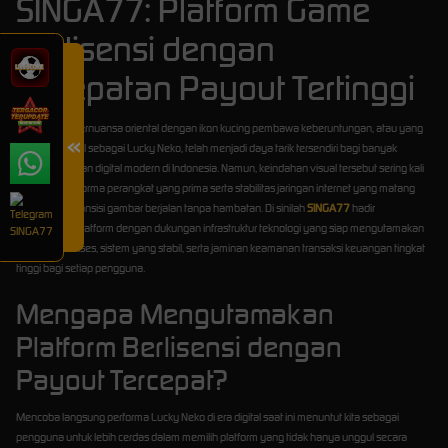
SINGA77: Platform Game
Berlisensi dengan
Kecepatan Payout Tertinggi
Tema visual bernuansa oriental dengan ikon kucing pembawa keberuntungan, atau yang
populer dikenal sebagai Lucky Neko, telah menjadi daya tarik tersendiri bagi banyak
pencinta hiburan digital modern di Indonesia. Namun, keindahan visual tersebut sering kali
menuntut performa perangkat yang prima serta stabilitas jaringan internet yang matang
agar semua transisi gambar berjalan tanpa hambatan. Di sinilah
SINGA77
hadir
memberikan platform dengan dukungan infrastruktur teknologi yang siap mengutamakan
kelancaran akses, sistem yang stabil, serta jaminan keamanan transaksi keuangan tingkat
tinggi bagi setiap pengguna.
Mengapa Mengutamakan
Platform Berlisensi dengan
Payout Tercepat?
Mencoba langsung performa Lucky Neko di era digital saat ini menuntut kita sebagai
pengguna untuk lebih cerdas dalam memilih platform yang tidak hanya unggul secara