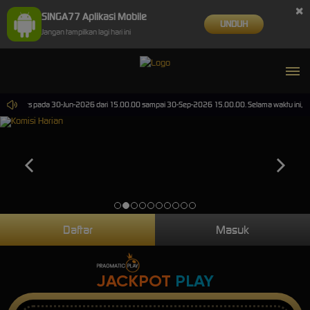
×
SINGA77 Aplikasi Mobile
UNDUH
Jangan tampilkan lagi hari ini
ual Sports pada 30-Jun-2026 dari 15.00.00 sampai 30-Sep-2026 15.00.00. Selama waktu ini, PP 
Daftar
Masuk
JACKPOT
PLAY