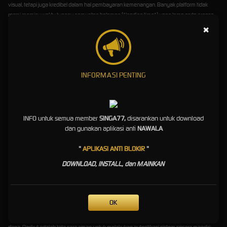
visual, tetapi juga kredibel dalam hal pembayaran kemenangan. Banyak platform tidak
resmi memicu waktu tunggu pemuatan halaman (*loading time*) yang lama serta proses
penarikan dana yang rumit. Melalui komitmen sebagai agen berlisensi internasional, kami
×
memastikan fondasi layanan yang aman melalui tiga poin utama:
Sistem Otomatisasi WD Instan:
Jalur pembayaran khusus yang memproses pencairan saldo
atau *payout* Anda dalam hitungan menit tanpa limit harian.
Proteksi Keamanan HTTPS & Enkripsi:
Seluruh aktivitas keuangan dan data akun dipantau
INFORMASI PENTING
ketat untuk menjamin kerahasiaan informasi dari pihak luar.
Sinkronisasi Data Server Real-Time:
Seluruh transisi data game terintegrasi secara langsung
ke server pusat untuk memastikan keadilan (*fair-play*) dan akurasi nilai RTP.
Bagi Anda yang ingin menjelajahi ulasan eksternal atau referensi digital mengenai regulasi
INFO untuk semua member
SINGA77,
disarankan untuk download
platform hiburan terverifikasi dan berlisensi internasional, Anda dapat mengakses informasi
dan gunakan aplikasi anti
NAWALA
lengkapnya melalui panduan
Sbobet di Wikipedia
.
"
APLIKASI ANTI BLOKIR
"
Panduan Langkah Aman
DOWNLOAD, INSTALL, dan MAINKAN
Mengakses Sistem Transaksi
SINGA77
OK
Sistem enkripsi halaman kami dirancang secara optimal agar kompatibel dengan perangkat
desktop maupun aplikasi *smartphone* demi kelancaran proses bermain dan penarikan
dana. Berikut adalah tata cara aman untuk melakukan autentikasi sistem secara mandiri: