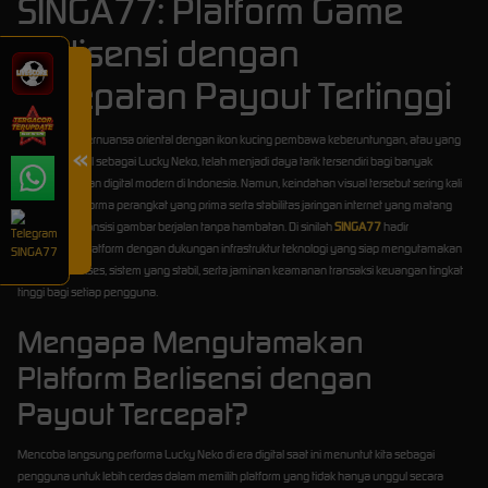
SINGA77: Platform Game
Berlisensi dengan
Kecepatan Payout Tertinggi
Tema visual bernuansa oriental dengan ikon kucing pembawa keberuntungan, atau yang
populer dikenal sebagai Lucky Neko, telah menjadi daya tarik tersendiri bagi banyak
pencinta hiburan digital modern di Indonesia. Namun, keindahan visual tersebut sering kali
menuntut performa perangkat yang prima serta stabilitas jaringan internet yang matang
agar semua transisi gambar berjalan tanpa hambatan. Di sinilah
SINGA77
hadir
memberikan platform dengan dukungan infrastruktur teknologi yang siap mengutamakan
kelancaran akses, sistem yang stabil, serta jaminan keamanan transaksi keuangan tingkat
tinggi bagi setiap pengguna.
Mengapa Mengutamakan
Platform Berlisensi dengan
Payout Tercepat?
Mencoba langsung performa Lucky Neko di era digital saat ini menuntut kita sebagai
pengguna untuk lebih cerdas dalam memilih platform yang tidak hanya unggul secara