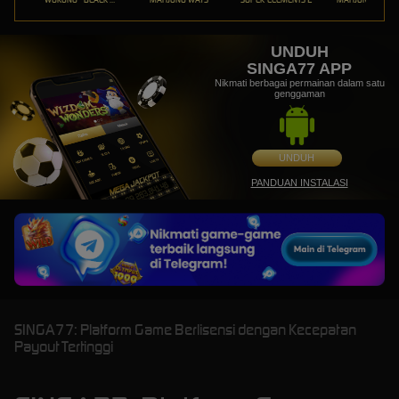
UNDUH
SINGA77 APP
Nikmati berbagai permainan dalam satu
genggaman
UNDUH
PANDUAN INSTALASI
SINGA77: Platform Game Berlisensi dengan Kecepatan
Payout Tertinggi