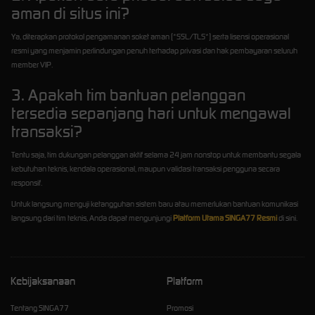
aman di situs ini?
Ya, diterapkan protokol pengamanan soket aman (*SSL/TLS*) serta lisensi operasional
resmi yang menjamin perlindungan penuh terhadap privasi dan hak pembayaran seluruh
member VIP.
3. Apakah tim bantuan pelanggan
tersedia sepanjang hari untuk mengawal
transaksi?
Tentu saja, tim dukungan pelanggan aktif selama 24 jam nonstop untuk membantu segala
kebutuhan teknis, kendala operasional, maupun validasi transaksi pengguna secara
responsif.
Untuk langsung menguji ketangguhan sistem baru atau memerlukan bantuan komunikasi
langsung dari tim teknis, Anda dapat mengunjungi
Platform Utama SINGA77 Resmi
di sini.
Kebijaksanaan
Platform
Tentang SINGA77
Promosi