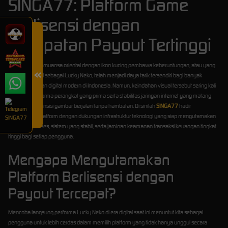
SINGA77: Platform Game
Berlisensi dengan
Kecepatan Payout Tertinggi
Tema visual bernuansa oriental dengan ikon kucing pembawa keberuntungan, atau yang
populer dikenal sebagai Lucky Neko, telah menjadi daya tarik tersendiri bagi banyak
pencinta hiburan digital modern di Indonesia. Namun, keindahan visual tersebut sering kali
menuntut performa perangkat yang prima serta stabilitas jaringan internet yang matang
agar semua transisi gambar berjalan tanpa hambatan. Di sinilah
SINGA77
hadir
memberikan platform dengan dukungan infrastruktur teknologi yang siap mengutamakan
kelancaran akses, sistem yang stabil, serta jaminan keamanan transaksi keuangan tingkat
tinggi bagi setiap pengguna.
Mengapa Mengutamakan
Platform Berlisensi dengan
Payout Tercepat?
Mencoba langsung performa Lucky Neko di era digital saat ini menuntut kita sebagai
pengguna untuk lebih cerdas dalam memilih platform yang tidak hanya unggul secara