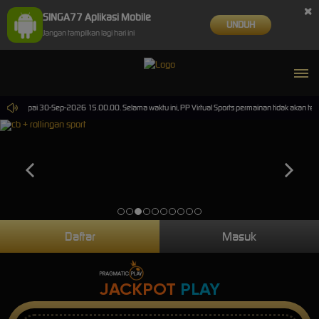
×
SINGA77 Aplikasi Mobile
UNDUH
Jangan tampilkan lagi hari ini
00 sampai 30-Sep-2026 15.00.00. Selama waktu ini, PP Virtual Sports permainan tidak akan te
Daftar
Masuk
JACKPOT
PLAY