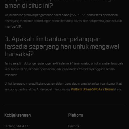
aman di situs ini?
Ya, diterapkan protokol pengamanan soket aman (*SSL/TLS*) serta lisensi operasional
resmi yang menjamin perlindungan penuh terhadap privasi dan hak pembayaran seluruh
member VIP.
3. Apakah tim bantuan pelanggan
tersedia sepanjang hari untuk mengawal
transaksi?
Tentu saja, tim dukungan pelanggan aktif selama 24 jam nonstop untuk membantu segala
kebutuhan teknis, kendala operasional, maupun validasi transaksi pengguna secara
responsif.
Untuk langsung menguji ketangguhan sistem baru atau memerlukan bantuan komunikasi
langsung dari tim teknis, Anda dapat mengunjungi
Platform Utama SINGA77 Resmi
di sini.
Kebijaksanaan
Platform
Tentang SINGA77
Promosi