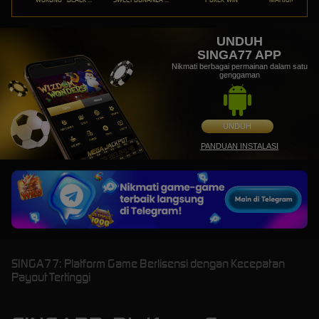
UNDUH
SINGA77 APP
Nikmati berbagai permainan dalam satu
genggaman
UNDUH
PANDUAN INSTALASI
SINGA77: Platform Game Berlisensi dengan Kecepatan
Payout Tertinggi