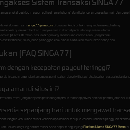
gakses Sistem Transaksi SINGA77
gan perangkat desktop maupun aplikasi *smartphone* demi kelancaran proses bermain dan penarik
 lewat domain resmi
singa77game.com
di browser Anda untuk menghindari risiko phishing.
ara berkala guna memberikan ruang memori maksimal pada jalannya sistem utama.
imum (di atas 18 tahun) sesuai dengan regulasi hiburan internasional yang berlaku.
oses withdraw, tim layanan pelanggan kami siap memberikan solusi teknis setiap hari.
jukan (FAQ SINGA77)
rm dengan kecepatan payout tertinggi?
utakhir yang memungkinkan proses pemindahan dana (withdraw) diselesaikan secara instan ta
ya aman di situs ini?
operasional resmi yang menjamin perlindungan penuh terhadap privasi dan hak pembayaran selur
rsedia sepanjang hari untuk mengawal transa
antu segala kebutuhan teknis, kendala operasional, maupun validasi transaksi pengguna secara r
komunikasi langsung dari tim teknis, Anda dapat mengunjungi
Platform Utama SINGA77 Resmi
di 