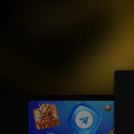
sad****7
IDR
954,900.00
Starlight Princess
sab****0
IDR
894,150.00
Sugar Rush 1000
sad****7
IDR
596,500.00
Gates of Olympus 1000
as****8
IDR
514,600.00
Gates of Gatot Kaca 1000
sad****7
IDR
469,800.00
Starlight Princess