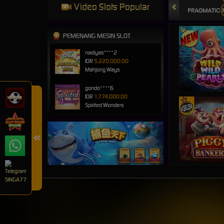
Video Slots Popular
PEMENANG MESIN SLOT
nadiyas****2
IDR
5,220,000.00
Mahjong Ways
gondo****6
IDR
1,774,000.00
Spirited Wonders
nadiyas****2
IDR
1,400,000.00
Mahjong Ways
nadiyas****2
IDR
1,086,000.00
Mahjong Ways
nadiyas****2
IDR
1,070,000.00
Mahjong Ways