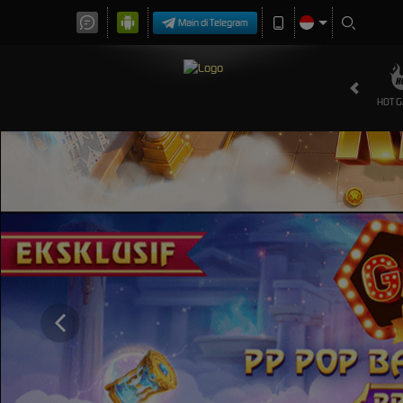
Main di Telegram
HOT 