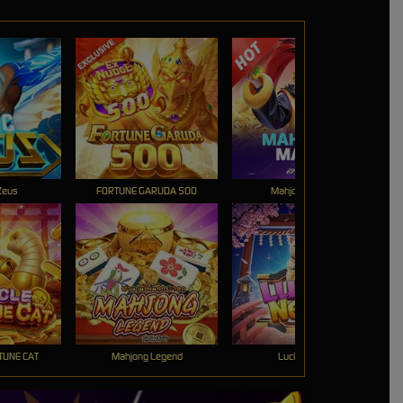
Zeus
FORTUNE GARUDA 500
Mahjong Magic
TUNE CAT
Mahjong Legend
Lucky Neko