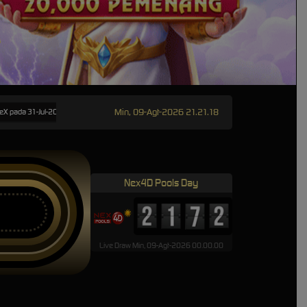
Min, 09-Agt-2026 21.21.18
-Jul-2026 dari 00.00.00 sampai 31-Jul-2027 00.00.00. Selama waktu ini, MarbleX permainan ti
Nex4D Pools Day
Live Draw Min, 09-Agt-2026 00.00.00