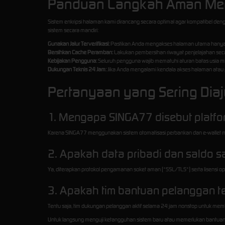
Panduan Langkah Aman Men
Sistem enkripsi halaman kami dirancang secara optimal agar kompatibel den
sistem secara mandiri:
Gunakan Jalur Terverifikasi:
Pastikan Anda mengakses halaman utama hanya
Bersihkan Cache Peramban:
Lakukan pembersihan riwayat penjelajahan sec
Kebijakan Pengguna:
Seluruh pengguna wajib mematuhi aturan batas usia min
Dukungan Teknis 24 Jam:
Jika Anda mengalami kendala akses halaman atau pr
Pertanyaan yang Sering Dia
1. Mengapa SINGA77 disebut platfo
Karena SINGA77 menggunakan sistem otomatisasi perbankan dan e-wallet m
2. Apakah data pribadi dan saldo sa
Ya, diterapkan protokol pengamanan soket aman (*SSL/TLS*) serta lisensi 
3. Apakah tim bantuan pelanggan te
Tentu saja, tim dukungan pelanggan aktif selama 24 jam nonstop untuk memb
Untuk langsung menguji ketangguhan sistem baru atau memerlukan bantuan 