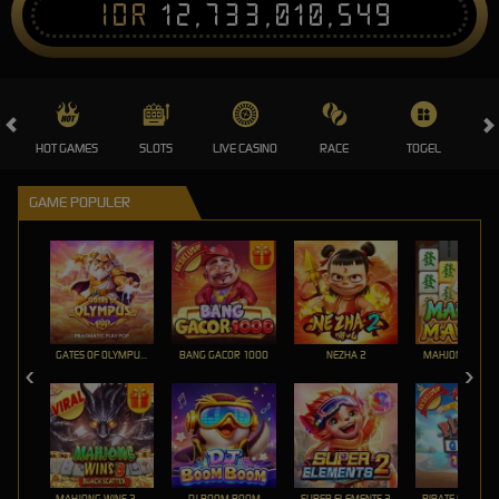
IDR
12,733,010,549
HOT GAMES
SLOTS
LIVE CASINO
RACE
TOGEL
OL
GAME POPULER
GATES OF OLYMPUS POP
BANG GACOR 1000
NEZHA 2
MAHJONG MAX
MAHJONG WINS 3 – BLACK SCATTER
DJ BOOM BOOM
SUPER ELEMENTS 2
PIRATE QUEST 1