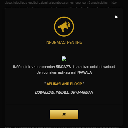
visual, tetapi juga kredibel dalam hal pembayaran kemenangan. Banyak platform tidak
resmi memicu waktu tunggu pemuatan halaman (*loading time*) yang lama serta proses
penarikan dana yang rumit. Melalui komitmen sebagai agen berlisensi internasional, kami
×
memastikan fondasi layanan yang aman melalui tiga poin utama:
Sistem Otomatisasi WD Instan:
Jalur pembayaran khusus yang memproses pencairan saldo
atau *payout* Anda dalam hitungan menit tanpa limit harian.
Proteksi Keamanan HTTPS & Enkripsi:
Seluruh aktivitas keuangan dan data akun dipantau
INFORMASI PENTING
ketat untuk menjamin kerahasiaan informasi dari pihak luar.
Sinkronisasi Data Server Real-Time:
Seluruh transisi data game terintegrasi secara langsung
ke server pusat untuk memastikan keadilan (*fair-play*) dan akurasi nilai RTP.
Bagi Anda yang ingin menjelajahi ulasan eksternal atau referensi digital mengenai regulasi
INFO untuk semua member
SINGA77,
disarankan untuk download
platform hiburan terverifikasi dan berlisensi internasional, Anda dapat mengakses informasi
dan gunakan aplikasi anti
NAWALA
lengkapnya melalui panduan
Sbobet di Wikipedia
.
"
APLIKASI ANTI BLOKIR
"
Panduan Langkah Aman
DOWNLOAD, INSTALL, dan MAINKAN
Mengakses Sistem Transaksi
SINGA77
OK
Sistem enkripsi halaman kami dirancang secara optimal agar kompatibel dengan perangkat
desktop maupun aplikasi *smartphone* demi kelancaran proses bermain dan penarikan
dana. Berikut adalah tata cara aman untuk melakukan autentikasi sistem secara mandiri: