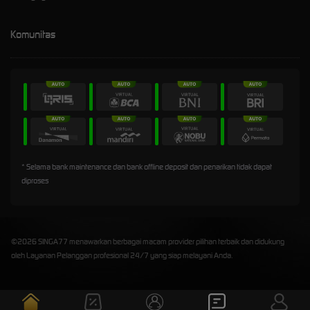
Komunitas
* Selama bank maintenance dan bank offline deposit dan penarikan tidak dapat
diproses
©2026 SINGA77 menawarkan berbagai macam provider pilihan terbaik dan didukung
oleh Layanan Pelanggan profesional 24/7 yang siap melayani Anda.