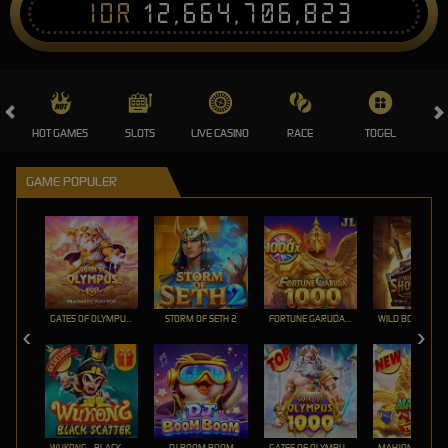
IDR
12,664,706,823
HOT GAMES
SLOTS
LIVE CASINO
RACE
TOGEL
OL
GAME POPULER
GATES OF OLYMPUS POP
STORM OF SETH 2
FORTUNE GARUDA 1000
WUKONG - BLACK SCATTER
DJ BOOM BOOM
GATES OF OLYMPUS 1000