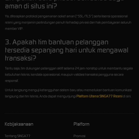
aman di situs ini?
Ya, diterapkan protokol pengamanan soket aman (*SSL/TLS*) serta lisensi operasional
resmi yang menjamin perlindungan penuh terhadap privasi dan hak pembayaran seluruh
member VIP.
3. Apakah tim bantuan pelanggan
tersedia sepanjang hari untuk mengawal
transaksi?
Tentu saja, tim dukungan pelanggan aktif selama 24 jam nonstop untuk membantu segala
kebutuhan teknis, kendala operasional, maupun validasi transaksi pengguna secara
responsif.
Untuk langsung menguji ketangguhan sistem baru atau memerlukan bantuan komunikasi
langsung dari tim teknis, Anda dapat mengunjungi
Platform Utama SINGA77 Resmi
di sini.
Kebijaksanaan
Platform
Tentang SINGA77
Promosi