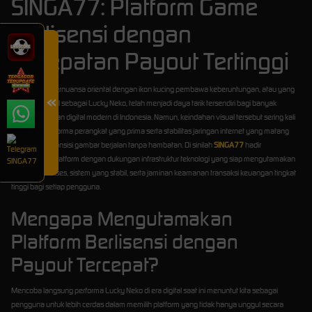
SINGA77: Platform Game
Berlisensi dengan
Kecepatan Payout Tertinggi
Tema visual bernuansa oriental dengan ikon kucing pembawa keberuntungan, atau yang
populer dikenal sebagai Lucky Neko, telah menjadi daya tarik tersendiri bagi banyak
pencinta hiburan digital modern di Indonesia. Namun, keindahan visual tersebut sering kali
menuntut performa perangkat yang prima serta stabilitas jaringan internet yang matang
agar semua transisi gambar berjalan tanpa hambatan. Di sinilah
SINGA77
hadir
memberikan platform dengan dukungan infrastruktur teknologi yang siap mengutamakan
kelancaran akses, sistem yang stabil, serta jaminan keamanan transaksi keuangan tingkat
tinggi bagi setiap pengguna.
Mengapa Mengutamakan
Platform Berlisensi dengan
Payout Tercepat?
Mencoba langsung performa Lucky Neko di era digital saat ini menuntut kita sebagai
pengguna untuk lebih cerdas dalam memilih platform yang tidak hanya unggul secara