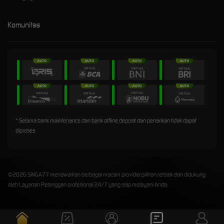
Komunitas
* Selama bank maintenance dan bank offline deposit dan penarikan tidak dapat
diproses
©2026 SINGA77 menawarkan berbagai macam provider pilihan terbaik dan didukung
oleh Layanan Pelanggan profesional 24/7 yang siap melayani Anda.