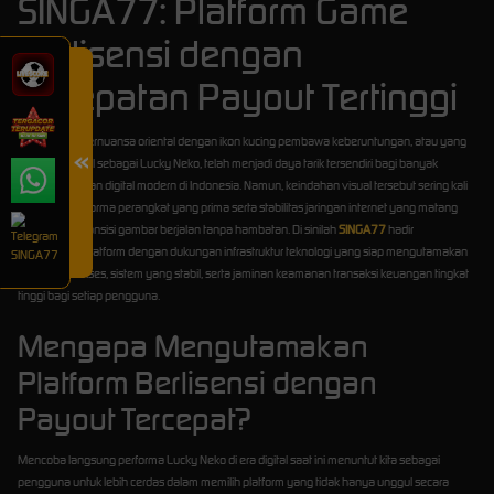
SINGA77: Platform Game
Berlisensi dengan
Kecepatan Payout Tertinggi
Tema visual bernuansa oriental dengan ikon kucing pembawa keberuntungan, atau yang
populer dikenal sebagai Lucky Neko, telah menjadi daya tarik tersendiri bagi banyak
pencinta hiburan digital modern di Indonesia. Namun, keindahan visual tersebut sering kali
menuntut performa perangkat yang prima serta stabilitas jaringan internet yang matang
agar semua transisi gambar berjalan tanpa hambatan. Di sinilah
SINGA77
hadir
memberikan platform dengan dukungan infrastruktur teknologi yang siap mengutamakan
kelancaran akses, sistem yang stabil, serta jaminan keamanan transaksi keuangan tingkat
tinggi bagi setiap pengguna.
Mengapa Mengutamakan
Platform Berlisensi dengan
Payout Tercepat?
Mencoba langsung performa Lucky Neko di era digital saat ini menuntut kita sebagai
pengguna untuk lebih cerdas dalam memilih platform yang tidak hanya unggul secara