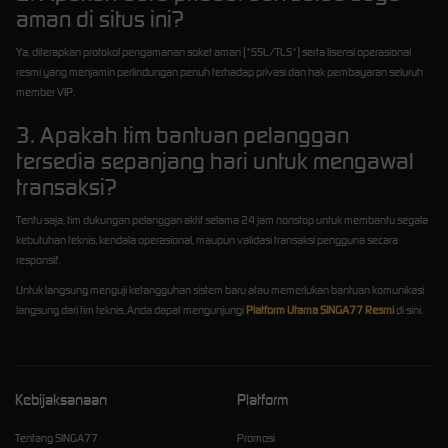
aman di situs ini?
Ya, diterapkan protokol pengamanan soket aman (*SSL/TLS*) serta lisensi operasional
resmi yang menjamin perlindungan penuh terhadap privasi dan hak pembayaran seluruh
member VIP.
3. Apakah tim bantuan pelanggan
tersedia sepanjang hari untuk mengawal
transaksi?
Tentu saja, tim dukungan pelanggan aktif selama 24 jam nonstop untuk membantu segala
kebutuhan teknis, kendala operasional, maupun validasi transaksi pengguna secara
responsif.
Untuk langsung menguji ketangguhan sistem baru atau memerlukan bantuan komunikasi
langsung dari tim teknis, Anda dapat mengunjungi
Platform Utama SINGA77 Resmi
di sini.
Kebijaksanaan
Platform
Tentang SINGA77
Promosi