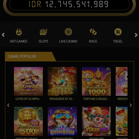
IDR
12,745,541,989
HOT GAMES
SLOTS
LIVE CASINO
RACE
TOGEL
OL
GAME POPULER
GATES OF OLYMPUS POP
TREASURES OF AZTEC
FORTUNE GARUDA 1000
MOCHI MANIA 1
FORTUNE GEMS 500
DJ BOOM BOOM
POKER WIN