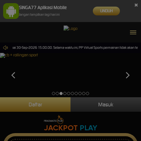
×
SINGA77 Aplikasi Mobile
UNDUH
Jangan tampilkan lagi hari ini
00 sampai 30-Sep-2026 15.00.00. Selama waktu ini, PP Virtual Sports permainan tidak akan ter
Daftar
Masuk
JACKPOT
PLAY