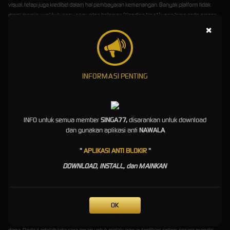
visual, tetapi juga kredibel dalam hal pembayaran kemenangan. Banyak platform tidak
resmi memicu waktu tunggu pemuatan halaman (*loading time*) yang lama serta proses
penarikan dana yang rumit. Melalui komitmen sebagai agen berlisensi internasional, kami
×
memastikan fondasi layanan yang aman melalui tiga poin utama:
Sistem Otomatisasi WD Instan:
Jalur pembayaran khusus yang memproses pencairan saldo
atau *payout* Anda dalam hitungan menit tanpa limit harian.
Proteksi Keamanan HTTPS & Enkripsi:
Seluruh aktivitas keuangan dan data akun dipantau
INFORMASI PENTING
ketat untuk menjamin kerahasiaan informasi dari pihak luar.
Sinkronisasi Data Server Real-Time:
Seluruh transisi data game terintegrasi secara langsung
ke server pusat untuk memastikan keadilan (*fair-play*) dan akurasi nilai RTP.
Bagi Anda yang ingin menjelajahi ulasan eksternal atau referensi digital mengenai regulasi
INFO untuk semua member
SINGA77,
disarankan untuk download
platform hiburan terverifikasi dan berlisensi internasional, Anda dapat mengakses informasi
dan gunakan aplikasi anti
NAWALA
lengkapnya melalui panduan
Sbobet di Wikipedia
.
"
APLIKASI ANTI BLOKIR
"
Panduan Langkah Aman
DOWNLOAD, INSTALL, dan MAINKAN
Mengakses Sistem Transaksi
SINGA77
OK
Sistem enkripsi halaman kami dirancang secara optimal agar kompatibel dengan perangkat
desktop maupun aplikasi *smartphone* demi kelancaran proses bermain dan penarikan
dana. Berikut adalah tata cara aman untuk melakukan autentikasi sistem secara mandiri: