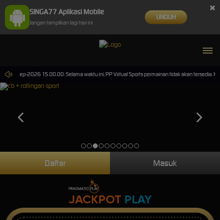
×
SINGA77 Aplikasi Mobile
UNDUH
Jangan tampilkan lagi hari ini
i 30-Sep-2026 15.00.00. Selama waktu ini, PP Virtual Sports permainan tidak akan tersedia. K
Daftar
Masuk
JACKPOT
PLAY