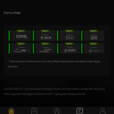
Komunitas
* Selama bank maintenance dan bank offline deposit dan penarikan tidak dapat
diproses
©2026 SINGA77 menawarkan berbagai macam provider pilihan terbaik dan didukung
oleh Layanan Pelanggan profesional 24/7 yang siap melayani Anda.