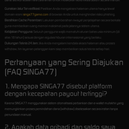
Gunakan Jalur Terverifikasi:
Pastikan Anda mengakses halaman utama hanya lewat
domain resmi
singa77game.com
di browser Anda untuk menghindari risiko phishing.
Bersihkan Cache Peramban:
Lakukan pembersihan riwayat penjelajahan secara berkala
guna memberikan ruang memori maksimal pada jalannya sistem utama.
Kebijakan Pengguna:
Seluruh pengguna wajib mematuhi aturan batas usia minimum (di
atas 18 tahun) sesuai dengan regulasi hiburan internasional yang berlaku.
Dukungan Teknis 24 Jam:
Jika Anda mengalami kendala akses halaman atau proses
withdraw, tim layanan pelanggan kami siap memberikan solusi teknis setiap hari.
Pertanyaan yang Sering Diajukan
(FAQ SINGA77)
1. Mengapa SINGA77 disebut platform
dengan kecepatan payout tertinggi?
Karena SINGA77 menggunakan sistem otomatisasi perbankan dan e-wallet mutakhir yang
memungkinkan proses pemindahan dana (withdraw) diselesaikan secara instan tanpa
penundaan manual.
2. Apakah data pribadi dan saldo saya