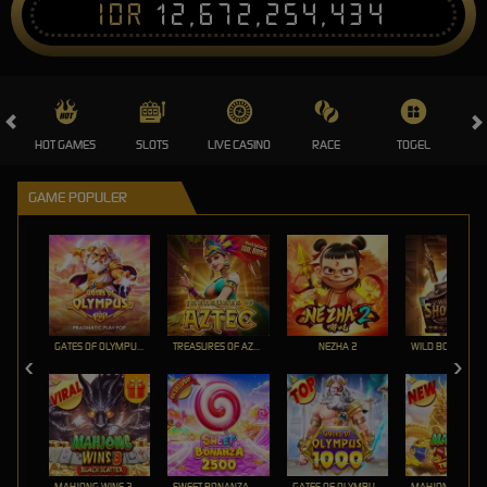
IDR
12,672,254,434
HOT GAMES
SLOTS
LIVE CASINO
RACE
TOGEL
OL
GAME POPULER
GATES OF OLYMPUS POP
TREASURES OF AZTEC
NEZHA 2
MAHJONG WINS 3 – BLACK SCATTER
SWEET BONANZA 2500
GATES OF OLYMPUS 1000