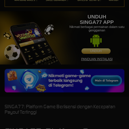
UNDUH
SINGA77 APP
Nikmati berbagai permainan dalam satu
genggaman
UNDUH
PANDUAN INSTALASI
SINGA77: Platform Game Berlisensi dengan Kecepatan
Payout Tertinggi