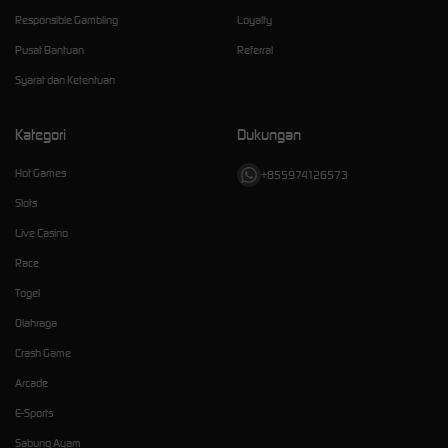
Responsible Gambling
Loyalty
Pusat Bantuan
Referral
Syarat dan Ketentuan
Kategori
Dukungan
Hot Games
+855974126573
Slots
Live Casino
Race
Togel
Olahraga
Crash Game
Arcade
E-Sports
Sabung Ayam