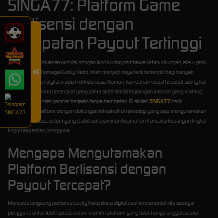
SINGA77: Platform Game
Berlisensi dengan
Kecepatan Payout Tertinggi
Tema visual bernuansa oriental dengan ikon kucing pembawa keberuntungan, atau yang
populer dikenal sebagai Lucky Neko, telah menjadi daya tarik tersendiri bagi banyak
pencinta hiburan digital modern di Indonesia. Namun, keindahan visual tersebut sering kali
menuntut performa perangkat yang prima serta stabilitas jaringan internet yang matang
agar semua transisi gambar berjalan tanpa hambatan. Di sinilah
SINGA77
hadir
memberikan platform dengan dukungan infrastruktur teknologi yang siap mengutamakan
kelancaran akses, sistem yang stabil, serta jaminan keamanan transaksi keuangan tingkat
tinggi bagi setiap pengguna.
Mengapa Mengutamakan
Platform Berlisensi dengan
Payout Tercepat?
Mencoba langsung performa Lucky Neko di era digital saat ini menuntut kita sebagai
pengguna untuk lebih cerdas dalam memilih platform yang tidak hanya unggul secara