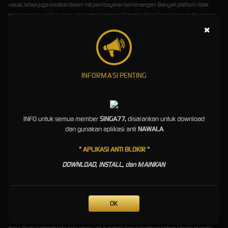
visual, tetapi juga kredibel dalam hal pembayaran kemenangan. Banyak platform tidak
resmi memicu waktu tunggu pemuatan halaman (*loading time*) yang lama serta proses
penarikan dana yang rumit. Melalui komitmen sebagai agen berlisensi internasional, kami
×
memastikan fondasi layanan yang aman melalui tiga poin utama:
Sistem Otomatisasi WD Instan:
Jalur pembayaran khusus yang memproses pencairan saldo
atau *payout* Anda dalam hitungan menit tanpa limit harian.
Proteksi Keamanan HTTPS & Enkripsi:
Seluruh aktivitas keuangan dan data akun dipantau
INFORMASI PENTING
ketat untuk menjamin kerahasiaan informasi dari pihak luar.
Sinkronisasi Data Server Real-Time:
Seluruh transisi data game terintegrasi secara langsung
ke server pusat untuk memastikan keadilan (*fair-play*) dan akurasi nilai RTP.
Bagi Anda yang ingin menjelajahi ulasan eksternal atau referensi digital mengenai regulasi
INFO untuk semua member
SINGA77,
disarankan untuk download
platform hiburan terverifikasi dan berlisensi internasional, Anda dapat mengakses informasi
dan gunakan aplikasi anti
NAWALA
lengkapnya melalui panduan
Sbobet di Wikipedia
.
"
APLIKASI ANTI BLOKIR
"
Panduan Langkah Aman
DOWNLOAD, INSTALL, dan MAINKAN
Mengakses Sistem Transaksi
SINGA77
OK
Sistem enkripsi halaman kami dirancang secara optimal agar kompatibel dengan perangkat
desktop maupun aplikasi *smartphone* demi kelancaran proses bermain dan penarikan
dana. Berikut adalah tata cara aman untuk melakukan autentikasi sistem secara mandiri: