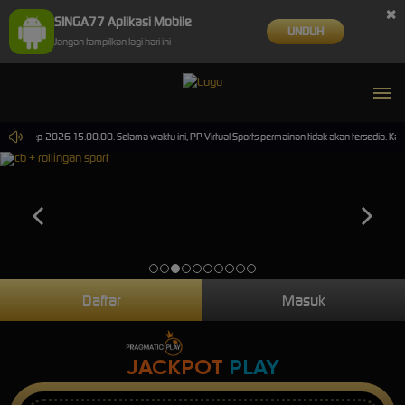
×
SINGA77 Aplikasi Mobile
UNDUH
Jangan tampilkan lagi hari ini
i 30-Sep-2026 15.00.00. Selama waktu ini, PP Virtual Sports permainan tidak akan tersedia. K
Daftar
Masuk
JACKPOT
PLAY