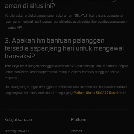
aman di situs ini?
Ya, diterapkan protokol pengamanan soket aman (*SSL/TLS*) serta lisensi operasional
resmi yang menjamin perlindungan penuh terhadap privasi dan hak pembayaran seluruh
member VIP.
3. Apakah tim bantuan pelanggan
tersedia sepanjang hari untuk mengawal
transaksi?
Tentu saja, tim dukungan pelanggan aktif selama 24 jam nonstop untuk membantu segala
kebutuhan teknis, kendala operasional, maupun validasi transaksi pengguna secara
responsif.
Untuk langsung menguji ketangguhan sistem baru atau memerlukan bantuan komunikasi
langsung dari tim teknis, Anda dapat mengunjungi
Platform Utama SINGA77 Resmi
di sini.
Kebijaksanaan
Platform
Tentang SINGA77
Promosi