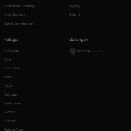
Responsible Gambling
Loyalty
Pusat Bantuan
Referral
Syarat dan Ketentuan
Kategori
Dukungan
Hot Games
+855974126573
Slots
Live Casino
Race
Togel
Olahraga
Crash Game
Arcade
E-Sports
Sabung Ayam