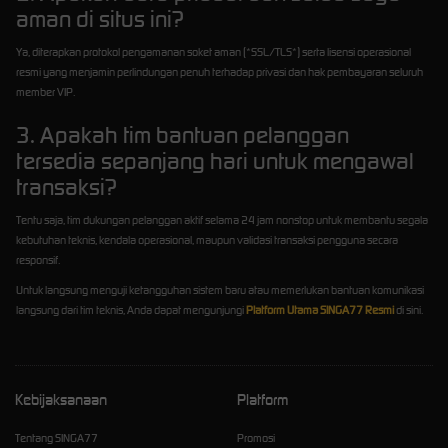
aman di situs ini?
Ya, diterapkan protokol pengamanan soket aman (*SSL/TLS*) serta lisensi operasional
resmi yang menjamin perlindungan penuh terhadap privasi dan hak pembayaran seluruh
member VIP.
3. Apakah tim bantuan pelanggan
tersedia sepanjang hari untuk mengawal
transaksi?
Tentu saja, tim dukungan pelanggan aktif selama 24 jam nonstop untuk membantu segala
kebutuhan teknis, kendala operasional, maupun validasi transaksi pengguna secara
responsif.
Untuk langsung menguji ketangguhan sistem baru atau memerlukan bantuan komunikasi
langsung dari tim teknis, Anda dapat mengunjungi
Platform Utama SINGA77 Resmi
di sini.
Kebijaksanaan
Platform
Tentang SINGA77
Promosi