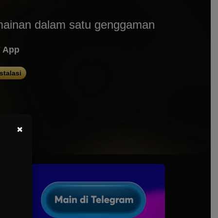
rmainan dalam satu genggaman
 App
stalasi
×