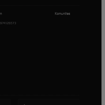
n
Komunitas
974126573