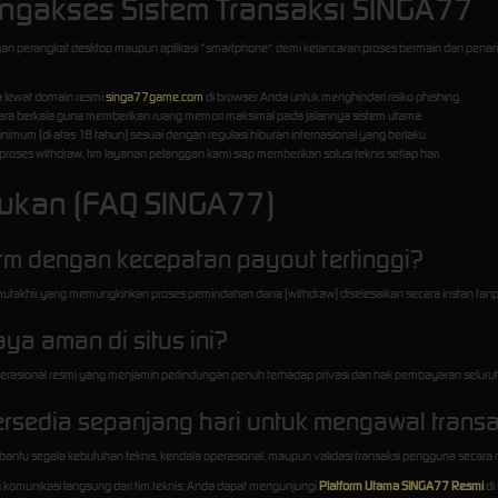
gakses Sistem Transaksi SINGA77
gan perangkat desktop maupun aplikasi *smartphone* demi kelancaran proses bermain dan penarik
 lewat domain resmi
singa77game.com
di browser Anda untuk menghindari risiko phishing.
ara berkala guna memberikan ruang memori maksimal pada jalannya sistem utama.
imum (di atas 18 tahun) sesuai dengan regulasi hiburan internasional yang berlaku.
oses withdraw, tim layanan pelanggan kami siap memberikan solusi teknis setiap hari.
jukan (FAQ SINGA77)
rm dengan kecepatan payout tertinggi?
utakhir yang memungkinkan proses pemindahan dana (withdraw) diselesaikan secara instan ta
ya aman di situs ini?
operasional resmi yang menjamin perlindungan penuh terhadap privasi dan hak pembayaran selur
rsedia sepanjang hari untuk mengawal transa
antu segala kebutuhan teknis, kendala operasional, maupun validasi transaksi pengguna secara r
komunikasi langsung dari tim teknis, Anda dapat mengunjungi
Platform Utama SINGA77 Resmi
di 