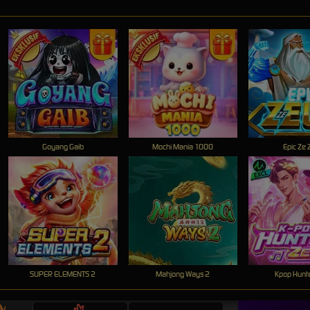
Goyang Gaib
Mochi Mania 1000
Epic Ze 
SUPER ELEMENTS 2
Mahjong Ways 2
Kpop Hunte