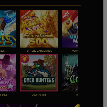
Zeus
FORTUNE GARUDA 500
Mahjong Magic
r Zeus
Duck Hunters
The Crypt