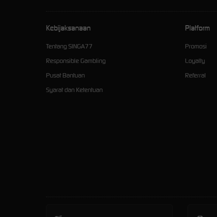
Kebijaksanaan
Platform
Tentang SINGA77
Promosi
Responsible Gambling
Loyalty
Pusat Bantuan
Referral
Syarat dan Ketentuan