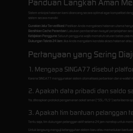
Panduan Langkah Aman Men
Sistem enkripsi halaman kami dirancang secara optimal agar kompatibel den
sistem secara mandiri:
Gunakan Jalur Terverifikasi:
Pastikan Anda mengakses halaman utama hanya
Bersihkan Cache Peramban:
Lakukan pembersihan riwayat penjelajahan sec
Kebijakan Pengguna:
Seluruh pengguna wajib mematuhi aturan batas usia min
Dukungan Teknis 24 Jam:
Jika Anda mengalami kendala akses halaman atau pr
Pertanyaan yang Sering Dia
1. Mengapa SINGA77 disebut platfo
Karena SINGA77 menggunakan sistem otomatisasi perbankan dan e-wallet m
2. Apakah data pribadi dan saldo sa
Ya, diterapkan protokol pengamanan soket aman (*SSL/TLS*) serta lisensi 
3. Apakah tim bantuan pelanggan te
Tentu saja, tim dukungan pelanggan aktif selama 24 jam nonstop untuk memb
Untuk langsung menguji ketangguhan sistem baru atau memerlukan bantuan 