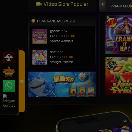
Video Slots Popular
PEMENANG MESIN SLOT
gondo****6
IDR
1,774,000.00
Spirited Wonders
sad****7
IDR
954,900.00
Starlight Princess
ob****8
IDR
912,000.00
Wild Bounty Showdown
sab****0
IDR
894,150.00
Sugar Rush 1000
as****8
IDR
824,400.00
Lucky Neko