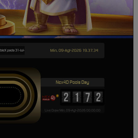
Min, 09-Agt-2026 19.37.34
31-Jul-2026 dari 00.00.00 sampai 31-Jul-2027 00.00.00. Selama waktu ini, MarbleX permainan 
Nex4D Pools Day
Live Draw Min, 09-Agt-2026 00.00.00