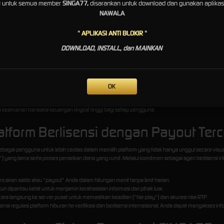
O untuk semua member
SINGA77,
disarankan untuk download dan gunakan aplikasi
NAWALA
"
APLIKASI ANTI BLOKIR
"
tan Payout Tertinggi
DOWNLOAD, INSTALL, dan MAINKAN
Berlisensi dengan Kecepatan P
OK
tau yang populer dikenal sebagai Lucky Neko, telah menjadi daya tarik tersendiri bagi banyak pe
 jaringan internet yang matang agar semua transisi gambar berjalan tanpa hambatan. Di sinilah
SIN
 keamanan transaksi keuangan tingkat tinggi bagi setiap pengguna.
orm Berlisensi dengan Payout Terc
 sebagai pengguna untuk lebih cerdas dalam memilih platform yang tidak hanya unggul secara vis
 yang lama serta proses penarikan dana yang rumit. Melalui komitmen sebagai agen berlisensi in
iran saldo atau *payout* Anda dalam hitungan menit tanpa limit harian.
un dipantau ketat untuk menjamin kerahasiaan informasi dari pihak luar.
cara langsung ke server pusat untuk memastikan keadilan (*fair-play*) dan akurasi nilai RTP.
genai regulasi platform hiburan terverifikasi dan berlisensi internasional, Anda dapat mengakses 