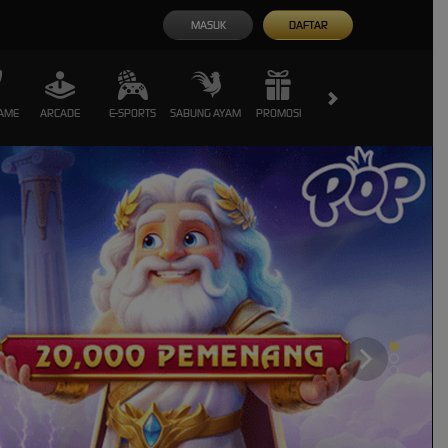
MASUK
DAFTAR
GAME
ARCADE
E-SPORTS
SABUNG AYAM
PROMOSI