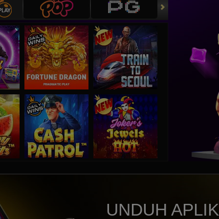
UNDUH APLIK