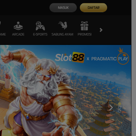
MASUK
DAFTAR
GAME
ARCADE
E-SPORTS
SABUNG AYAM
PROMOSI