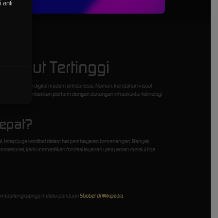
 anti
ayout Tertinggi
ncinta hiburan digital modern di Indonesia. Namun, keindahan visual
GA77
hadir memberikan platform dengan dukungan infrastruktur teknologi
epat?
ual, tetapi juga kredibel dalam hal pembayaran kemenangan. Banyak
ternasional, kami memastikan fondasi layanan yang aman melalui tiga
informasi lengkapnya melalui panduan
Sbobet di Wikipedia
.