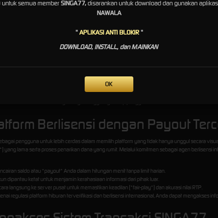
O untuk semua member
SINGA77,
disarankan untuk download dan gunakan aplikasi
NAWALA
"
APLIKASI ANTI BLOKIR
"
tan Payout Tertinggi
DOWNLOAD, INSTALL, dan MAINKAN
Berlisensi dengan Kecepatan P
OK
tau yang populer dikenal sebagai Lucky Neko, telah menjadi daya tarik tersendiri bagi banyak pe
 jaringan internet yang matang agar semua transisi gambar berjalan tanpa hambatan. Di sinilah
SIN
 keamanan transaksi keuangan tingkat tinggi bagi setiap pengguna.
orm Berlisensi dengan Payout Terc
 sebagai pengguna untuk lebih cerdas dalam memilih platform yang tidak hanya unggul secara vis
 yang lama serta proses penarikan dana yang rumit. Melalui komitmen sebagai agen berlisensi in
iran saldo atau *payout* Anda dalam hitungan menit tanpa limit harian.
un dipantau ketat untuk menjamin kerahasiaan informasi dari pihak luar.
cara langsung ke server pusat untuk memastikan keadilan (*fair-play*) dan akurasi nilai RTP.
genai regulasi platform hiburan terverifikasi dan berlisensi internasional, Anda dapat mengakses 