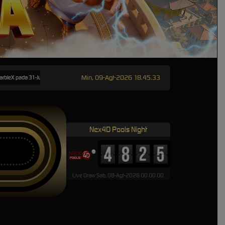
Min, 09-Agt-2026 18.45.33
a 31-Jul-2026 dari 00.00.00 sampai 31-Jul-2027 00.00.00. Selama waktu ini, MarbleX permaina
Nex4D Pools Night
Live Draw Sab, 08-Agt-2026 00.00.00