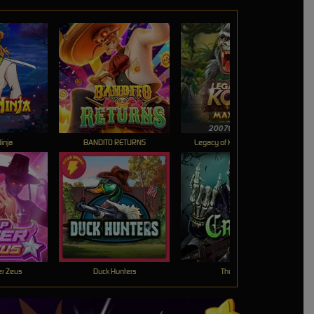
inja
BANDITO RETURNS
Legacy of Kong Maxways
r Zeus
Duck Hunters
The Crypt