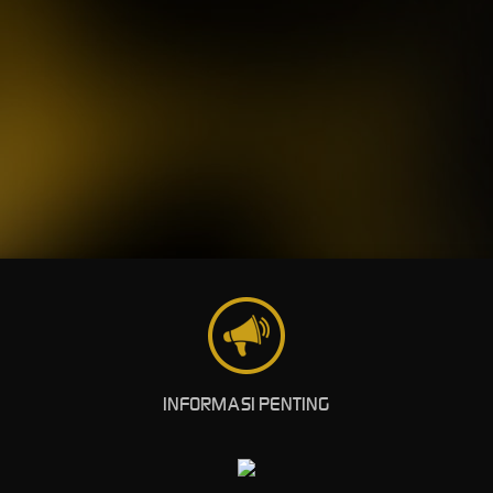
INFORMASI PENTING