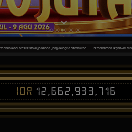
maaf atas ketidaknyamanan yang mungkin ditimbulkan.
Pemeliharaan Terjadwal: MarbleX pada 
IDR
12,662,932,837