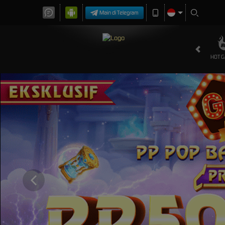
Main di Telegram
HOT 