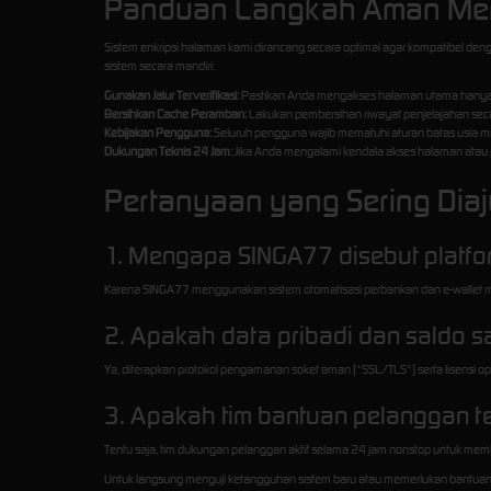
Panduan Langkah Aman Men
Sistem enkripsi halaman kami dirancang secara optimal agar kompatibel den
sistem secara mandiri:
Gunakan Jalur Terverifikasi:
Pastikan Anda mengakses halaman utama hanya
Bersihkan Cache Peramban:
Lakukan pembersihan riwayat penjelajahan sec
Kebijakan Pengguna:
Seluruh pengguna wajib mematuhi aturan batas usia min
Dukungan Teknis 24 Jam:
Jika Anda mengalami kendala akses halaman atau pr
Pertanyaan yang Sering Dia
1. Mengapa SINGA77 disebut platfo
Karena SINGA77 menggunakan sistem otomatisasi perbankan dan e-wallet m
2. Apakah data pribadi dan saldo sa
Ya, diterapkan protokol pengamanan soket aman (*SSL/TLS*) serta lisensi 
3. Apakah tim bantuan pelanggan te
Tentu saja, tim dukungan pelanggan aktif selama 24 jam nonstop untuk memb
Untuk langsung menguji ketangguhan sistem baru atau memerlukan bantuan 