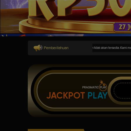
Pemberitahuan
6 15.00.00. Selama waktu ini, PP Virtual Sports permainan tidak akan tersedia. Kami memohon 
JACKPOT
PLAY