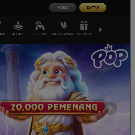
MASUK
DAFTAR
GAME
ARCADE
E-SPORTS
SABUNG AYAM
PROMOSI