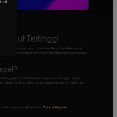
 anti
ayout Tertinggi
ncinta hiburan digital modern di Indonesia. Namun, keindahan visual
GA77
hadir memberikan platform dengan dukungan infrastruktur teknologi
epat?
ual, tetapi juga kredibel dalam hal pembayaran kemenangan. Banyak
ternasional, kami memastikan fondasi layanan yang aman melalui tiga
informasi lengkapnya melalui panduan
Sbobet di Wikipedia
.