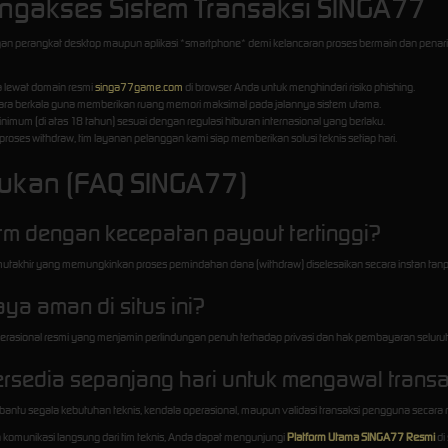
gakses Sistem Transaksi SINGA77
gan perangkat desktop maupun aplikasi *smartphone* demi kelancaran proses bermain dan penarik
 lewat domain resmi
singa77game.com
di browser Anda untuk menghindari risiko phishing.
ara berkala guna memberikan ruang memori maksimal pada jalannya sistem utama.
imum (di atas 18 tahun) sesuai dengan regulasi hiburan internasional yang berlaku.
oses withdraw, tim layanan pelanggan kami siap memberikan solusi teknis setiap hari.
jukan (FAQ SINGA77)
rm dengan kecepatan payout tertinggi?
utakhir yang memungkinkan proses pemindahan dana (withdraw) diselesaikan secara instan ta
ya aman di situs ini?
operasional resmi yang menjamin perlindungan penuh terhadap privasi dan hak pembayaran selur
rsedia sepanjang hari untuk mengawal transa
antu segala kebutuhan teknis, kendala operasional, maupun validasi transaksi pengguna secara r
komunikasi langsung dari tim teknis, Anda dapat mengunjungi
Platform Utama SINGA77 Resmi
di 