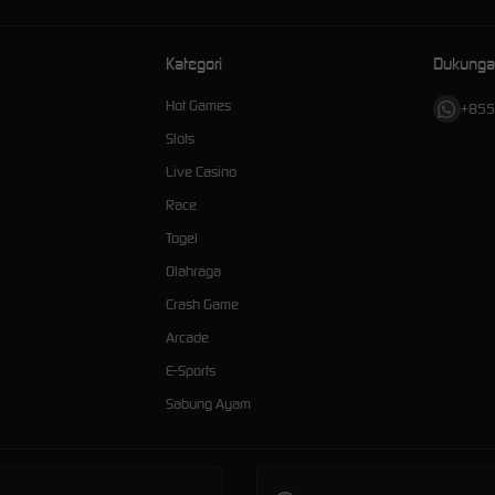
Kategori
Dukunga
Hot Games
+855
Slots
Live Casino
Race
Togel
Olahraga
Crash Game
Arcade
E-Sports
Sabung Ayam