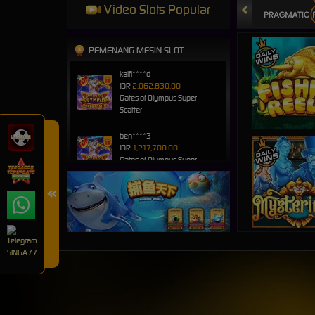
Video Slots Popular
PEMENANG MESIN SLOT
kaifi****d
IDR
2,062,830.00
Gates of Olympus Super
Scatter
ben****3
IDR
1,217,700.00
Gates of Olympus Super
Scatter
kaifi****d
IDR
963,200.00
Gates of Olympus Super
Scatter
hab****4
IDR
911,870.00
Gates of Olympus Super
Scatter